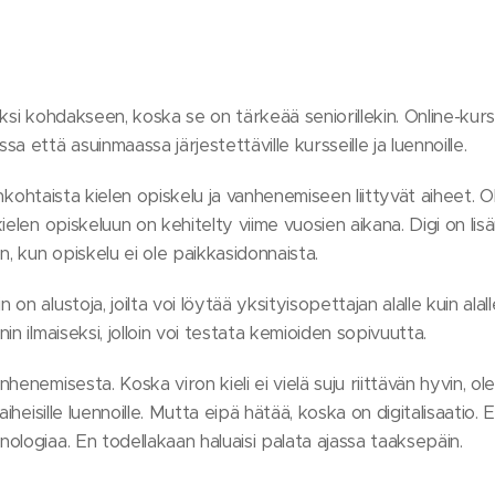
ksi kohdakseen, koska se on tärkeää seniorillekin. Online-kur
 että asuinmaassa järjestettäville kursseille ja luennoille.
ajankohtaista kielen opiskelu ja vanhenemiseen liittyvät aiheet.
ielen opiskeluun on kehitelty viime vuosien aikana. Digi on li
n, kun opiskelu ei ole paikkasidonnaista.
n alustoja, joilta voi löytää yksityisopettajan alalle kuin ala
n ilmaiseksi, jolloin voi testata kemioiden sopivuutta.
henemisesta. Koska viron kieli ei vielä suju riittävän hyvin, o
aiheisille luennoille. Mutta eipä hätää, koska on digitalisaati
ologiaa. En todellakaan haluaisi palata ajassa taaksepäin.