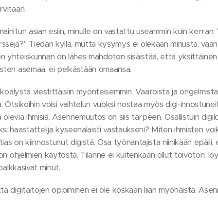
rvitaan.
ainitun asian esiin, minulle on vastattu useammin kuin kerran:
rsseja?" Tiedän kyllä, mutta kysymys ei olekaan minusta, va
n yhteiskunnan on lähes mahdoton sisäistää, että yksittäinen 
isten asemaa, ei pelkästään omaansa.
 tekoälystä viestittäisiin myönteisemmin. Vaaroista ja ongelmis
. Otsikoihin voisi vaihtelun vuoksi nostaa myös digi-innostuneit
la olevia ihmisiä. Asennemuutos on siis tarpeen. Osallistuin dig
si haastattelija kyseenalaisti vastaukseni? Miten ihmisten voik
ias on kiinnostunut digistä. Osa työnantajista niinikään epäili,
non ohjelmien käytöstä. Tilanne ei kuitenkaan ollut toivoton, lö
 palkkasivat minut.
tä digitaitojen oppiminen ei ole koskaan liian myöhäistä. Asen