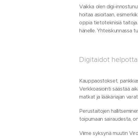
Vaikka olen digi-innostunut
hoitaa asioitaan, esimerkik
oppia tietoteknisiä taitoja
hänelle. Yhteiskunnassa tul
Digitaidot helpott
Kauppaostokset, pankkias
Verkkoasiointi säästää aik
matkat ja lääkäriajan vara
Perustaitojen hallitsemin
toipumaan sairaudesta, on h
Viime syksynä muutin Viro