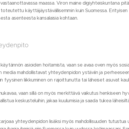
vastaanottavassa maassa. Viron maine digiyhteiskuntana pitä
ni toteutettu käyttäjäystävällisemmin kuin Suomessa. Erityisen 
sesta asenteesta kansalaisia kohtaan.
teydenpito
in käytännön asioiden hoitamista, vaan se avaa oven myös sosi
en media mahdollistavat yhteydenpidon ystäviin ja perheesee
kun fyysinen liikkuminen on rajoittunutta tai läheiset asuvat ka
mukavaa, vaan sillä on myös merkittävä vaikutus henkiseen hyv
llistua keskusteluihin, jakaa kuulumisia ja saada tukea läheisil
arjoaa yhteydenpidon lisäksi myös mahdollisuuden tutustua uu
ia ihania ihmisiä niin Suomessa kuin uudessa kotimaassani. So