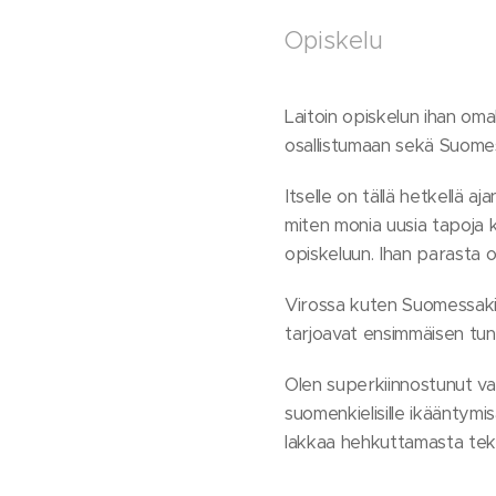
Opiskelu
Laitoin opiskelun ihan oma
osallistumaan sekä Suomessa
Itselle on tällä hetkellä 
miten monia uusia tapoja k
opiskeluun. Ihan parasta o
Virossa kuten Suomessakin o
tarjoavat ensimmäisen tunni
Olen superkiinnostunut van
suomenkielisille ikääntymis
lakkaa hehkuttamasta tekn