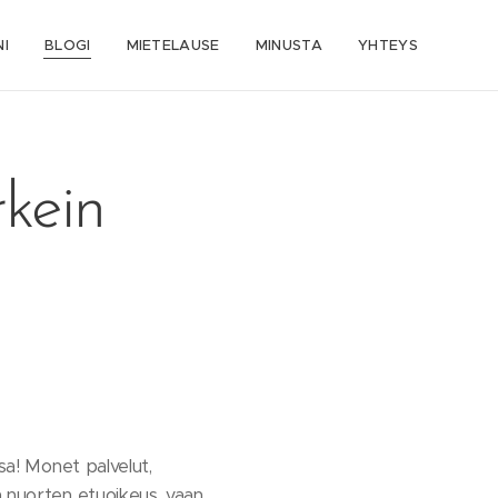
I
BLOGI
MIETELAUSE
MINUSTA
YHTEYS
rkein
ssa! Monet palvelut,
n nuorten etuoikeus, vaan