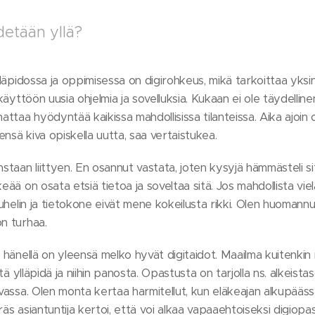
idetään yllä?
ylläpidossa ja oppimisessa on digirohkeus, mikä tarkoittaa yksin
 käyttöön uusia ohjelmia ja sovelluksia. Kukaan ei ole täydellinen
taa hyödyntää kaikissa mahdollisissa tilanteissa. Aika ajoin 
nsä kiva opiskella uutta, saa vertaistukea.
staan liittyen. En osannut vastata, joten kysyjä hämmästeli sitä
keää on osata etsiä tietoa ja soveltaa sitä. Jos mahdollista v
puhelin ja tietokone eivät mene kokeilusta rikki. Olen huomannu
on turhaa.
, hänellä on yleensä melko hyvät digitaidot. Maailma kuitenki
itä ylläpidä ja niihin panosta. Opastusta on tarjolla ns. alkeista
rvassa. Olen monta kertaa harmitellut, kun eläkeajan alkupäässä
äs asiantuntija kertoi, että voi alkaa vapaaehtoiseksi digiopas