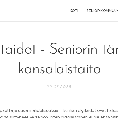
KOTI
SENIORIKOMMUUN
taidot - Seniorin tä
kansalaistaito
20.03.2025
pautta ja uusia mahdollisuuksia – kunhan digitaidot ovat hallu
ovat siirtyneet verkkoon, joten digiosaaminen ei ole enää vai