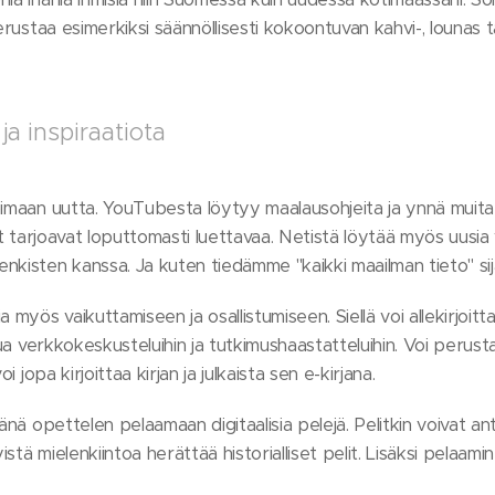
perustaa esimerkiksi säännöllisesti kokoontuvan kahvi-, lounas 
ja inspiraatiota
pimaan uutta. YouTubesta löytyy maalausohjeita ja ynnä muit
ot tarjoavat loputtomasti luettavaa. Netistä löytää myös uusia y
kisten kanssa. Ja kuten tiedämme "kaikki maailman tieto" sij
 myös vaikuttamiseen ja osallistumiseen. Siellä voi allekirjoitt
stua verkkokeskusteluihin ja tutkimushaastatteluihin. Voi perust
i jopa kirjoittaa kirjan ja julkaista sen e-kirjana.
änä opettelen pelaamaan digitaalisia pelejä. Pelitkin voivat an
yistä mielenkiintoa herättää historialliset pelit. Lisäksi pelaa