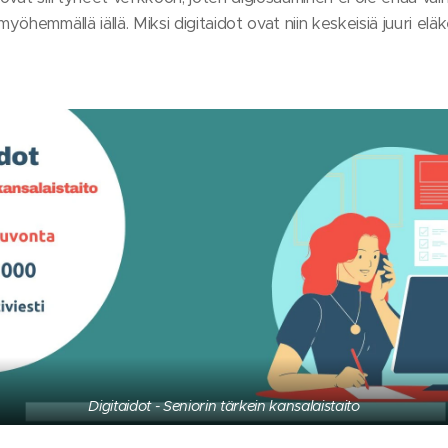
hemmällä iällä. Miksi digitaidot ovat niin keskeisiä juuri eläke
Digitaidot - Seniorin tärkein kansalaistaito