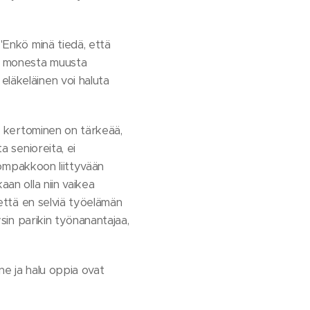
 "Enkö minä tiedä, että
an monesta muusta
eläkeläinen voi haluta
ta kertominen on tärkeää,
a senioreita, ei
ilompakkoon liittyvään
aan olla niin vaikea
 että en selviä työelämän
ysin parikin työnanantajaa,
ne ja halu oppia ovat