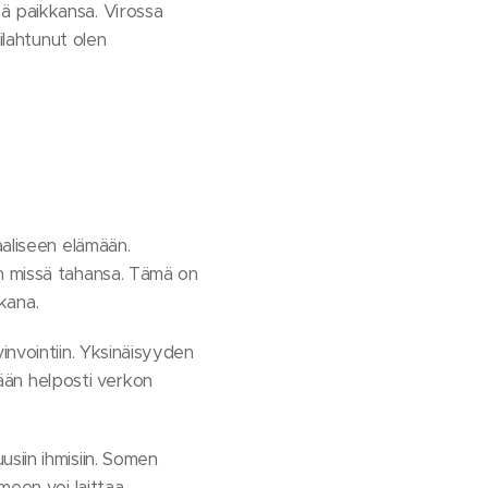
ä paikkansa. Virossa
ilahtunut olen
aaliseen elämään.
n missä tahansa. Tämä on
ukana.
invointiin. Yksinäisyyden
tään helposti verkon
siin ihmisiin. Somen
meen voi laittaa