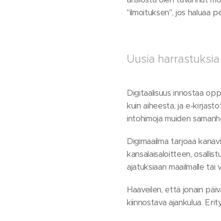
"ilmoituksen", jos haluaa 
Uusia harrastuksia 
Digitaalisuus innostaa op
kuin aiheesta, ja e-kirjast
intohimoja muiden samanhen
Digimaailma tarjoaa kanavia
kansalaisaloitteen, osalli
ajatuksiaan maailmalle tai vo
Haaveilen, että jonain päiv
kiinnostava ajankulua. Erit