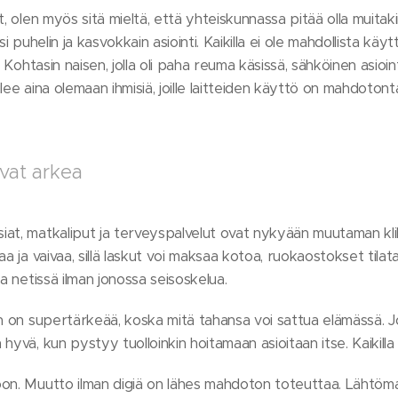
, olen myös sitä mieltä, että yhteiskunnassa pitää olla muitakin 
si puhelin ja kasvokkain asiointi. Kaikilla ei ole mahdollista kä
. Kohtasin naisen, jolla oli paha reuma käsissä, sähköinen asioin
ee aina olemaan ihmisiä, joille laitteiden käyttö on mahdotonta,
avat arkea
iat, matkaliput ja terveyspalvelut ovat nykyään muutaman kl
aa ja vaivaa, sillä laskut voi maksaa kotoa, ruokaostokset til
ta netissä ilman jonossa seisoskelua.
en on supertärkeää, koska mitä tahansa voi sattua elämässä. J
yvä, kun pystyy tuolloinkin hoitamaan asioitaan itse. Kaikilla e
on. Muutto ilman digiä on lähes mahdoton toteuttaa. Lähtömaa