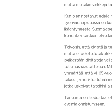
mutta muitakin vinkkejä ta
Kun olen nostanut edellä m
työnväenopistoissa on ku
ikääntyneestä. Suomalaise
kohentaa kaikkien eläkelä
Toivoisin, että digistä ja
mutta ei pelottelutaktiikka
pelkästään digitaitoja vail
tutkimushaastatteluun. Mik
ymmärtää, että yli 65-vuot
talous- ja henkilöstöhallin
jotka uskoivat taitoihini ja
Tärkeintä on tiedostaa, et
avaimia onnistumiseen.