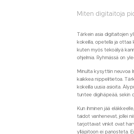
Miten digitaitoja p
Tärkein asia digitaitojen 
kokeilla, opetella ja ottaa
kuten myös tekoälyä kannat
ohjelmia. Ryhmässä on ylee
Minulta kysyttiin neuvoa In
kaikkea nippelitietoa. Tär
kokeilla uusia asioita. Äly
tuntee digihäpeää, sekin 
Kun ihminen jää eläkkeelle
taidot vanhenevat, jollei ni
tarjottavat vinkit ovat ha
ylläpitoon ei panosteta. Er