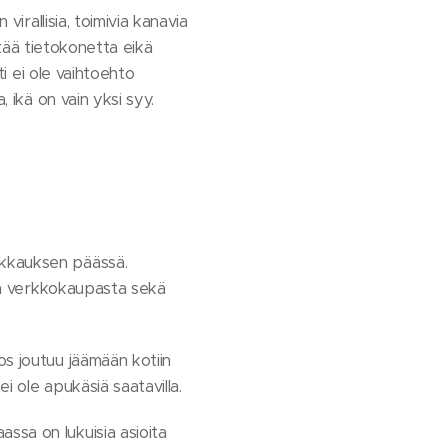
virallisia, toimivia kanavia
yttää tietokonetta eikä
ti ei ole vaihtoehto
 ikä on vain yksi syy.
ikkauksen päässä.
ata verkkokaupasta sekä
os joutuu jäämään kotiin
i ole apukäsiä saatavilla.
ssa on lukuisia asioita