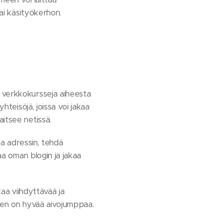
tai käsityökerhon.
a verkkokursseja aiheesta
hteisöjä, joissa voi jakaa
aitsee netissä.
aa adressin, tehdä
aa oman blogin ja jakaa
taa viihdyttävää ja
minen on hyvää aivojumppaa.