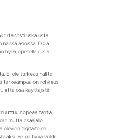
kertaisesti uskallusta
 näissä asioissa. Digiä
on hyvä opetella uusia
. Ei ole tärkeää hallita
ielä tärkeämpää on rohkeus
t, että osa käyttäjistä
n muuttuu nopeaa tahtia,
solle mutta osaajalle
 olevien digitaitojen
tajaksi. Se on hyvä vinkki,