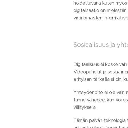
hoidettavana kuten myös 
digitalisaatio on mielestä
viranomaisten informatiivi
Sosiaalisuus ja yh
Digitaalisuus ei koske va
Videopuhelut ja sosiaalin
erityisen tärkeää silloin, 
Yhteydenpito ei ole vain 
tunne vähenee, kun voi osa
välityksellä.
Tämän päivän teknologia t
ansiosta olen tavannut mon