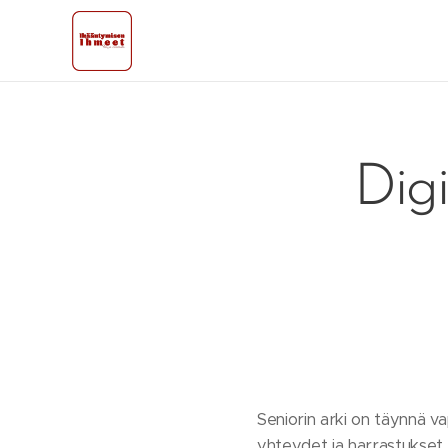
Digi
Seniorin arki on täynnä va
yhteydet ja harrastukset 