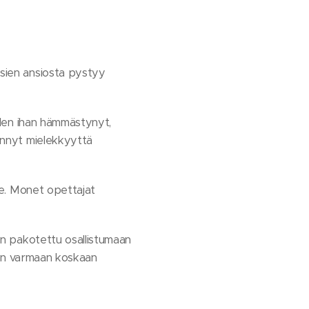
ssien ansiosta pystyy
 Olen ihan hämmästynyt,
sännyt mielekkyyttä
lle. Monet opettajat
len pakotettu osallistumaan
o. En varmaan koskaan