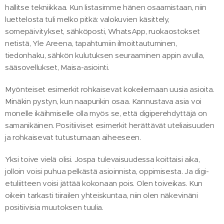
hallitse tekniikkaa. Kun listasimme hänen osaamistaan, niin
luettelosta tuli melko pitkä: valokuvien käsittely,
somepäivitykset, sähköposti, WhatsApp, ruokaostokset
netistä, Yle Areena, tapahtumiin ilmoittautuminen,
tiedonhaku, sähkön kulutuksen seuraaminen appin avulla,
sääsovellukset, Maisa-asiointi.
Myönteiset esimerkit rohkaisevat kokeilemaan uusia asioita.
Minäkin pystyn, kun naapurikin osaa. Kannustava asia voi
monelle ikäihmiselle olla myös se, että digiperehdyttäjä on
samanikäinen. Positiiviset esimerkit herättävät uteliaisuuden
ja rohkaisevat tutustumaan aiheeseen.
Yksi toive vielä olisi. Jospa tulevaisuudessa koittaisi aika,
jolloin voisi puhua pelkästä asioinnista, oppimisesta. Ja digi-
etuliitteen voisi jättää kokonaan pois. Olen toiveikas. Kun
oikein tarkasti tiirailen yhteiskuntaa, niin olen näkevinäni
positiivisia muutoksen tuulia.