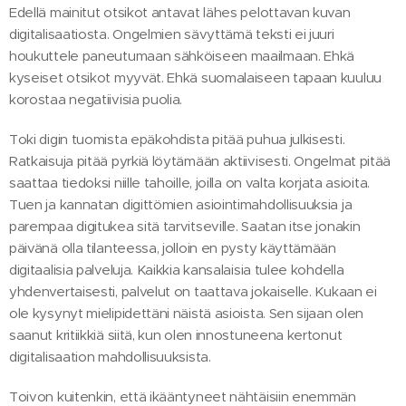
Edellä mainitut otsikot antavat lähes pelottavan kuvan
digitalisaatiosta. Ongelmien sävyttämä teksti ei juuri
houkuttele paneutumaan sähköiseen maailmaan. Ehkä
kyseiset otsikot myyvät. Ehkä suomalaiseen tapaan kuuluu
korostaa negatiivisia puolia.
Toki digin tuomista epäkohdista pitää puhua julkisesti.
Ratkaisuja pitää pyrkiä löytämään aktiivisesti. Ongelmat pitää
saattaa tiedoksi niille tahoille, joilla on valta korjata asioita.
Tuen ja kannatan digittömien asiointimahdollisuuksia ja
parempaa digitukea sitä tarvitseville. Saatan itse jonakin
päivänä olla tilanteessa, jolloin en pysty käyttämään
digitaalisia palveluja. Kaikkia kansalaisia tulee kohdella
yhdenvertaisesti, palvelut on taattava jokaiselle. Kukaan ei
ole kysynyt mielipidettäni näistä asioista. Sen sijaan olen
saanut kritiikkiä siitä, kun olen innostuneena kertonut
digitalisaation mahdollisuuksista.
Toivon kuitenkin, että ikääntyneet nähtäisiin enemmän