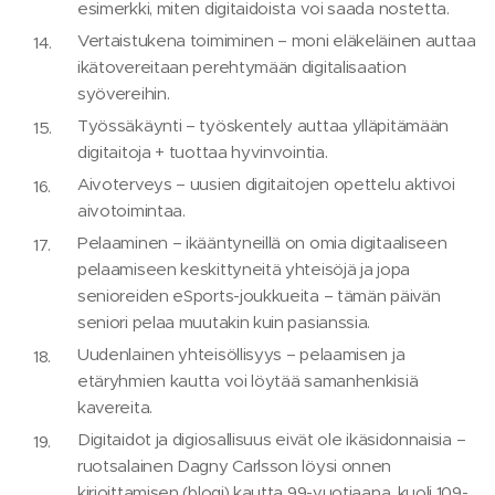
esimerkki, miten digitaidoista voi saada nostetta.
Vertaistukena toimiminen – moni eläkeläinen auttaa
ikätovereitaan perehtymään digitalisaation
syövereihin.
Työssäkäynti – työskentely auttaa ylläpitämään
digitaitoja + tuottaa hyvinvointia.
Aivoterveys – uusien digitaitojen opettelu aktivoi
aivotoimintaa.
Pelaaminen – ikääntyneillä on omia digitaaliseen
pelaamiseen keskittyneitä yhteisöjä ja jopa
senioreiden eSports-joukkueita – tämän päivän
seniori pelaa muutakin kuin pasianssia.
Uudenlainen yhteisöllisyys – pelaamisen ja
etäryhmien kautta voi löytää samanhenkisiä
kavereita.
Digitaidot ja digiosallisuus eivät ole ikäsidonnaisia –
ruotsalainen Dagny Carlsson löysi onnen
kirjoittamisen (blogi) kautta 99-vuotiaana, kuoli 109-