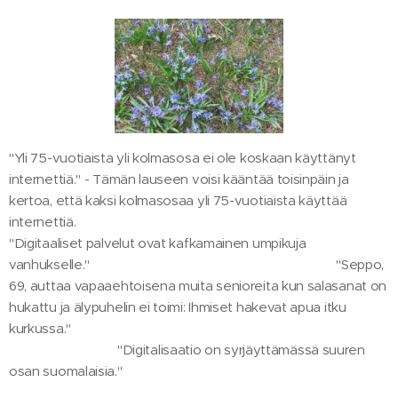
"Yli 75-vuotiaista yli kolmasosa ei ole koskaan käyttänyt
internettiä." - Tämän lauseen voisi kääntää toisinpäin ja
kertoa, että kaksi kolmasosaa yli 75-vuotiaista käyttää
internettiä.
"Digitaaliset palvelut ovat kafkamainen umpikuja
vanhukselle." "Seppo,
69, auttaa vapaaehtoisena muita senioreita kun salasanat on
hukattu ja älypuhelin ei toimi: Ihmiset hakevat apua itku
kurkussa."
"Digitalisaatio on syrjäyttämässä suuren
osan suomalaisia."