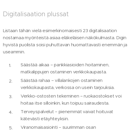
Digitalisaation plussat
Listaan tähän vielä esimerkinomaisesti 23 digitalisaation
nostamaa myönteistä asiaa eläkeläisen näkökulmasta. Digin
hyvistä puolista soisi puhuttavan huomattavasti enemmän ja
useammin.
Säästää aikaa – pankkiasioiden hoitaminen,
matkalippujen ostaminen verkkokaupasta.
Säästää rahaa – villalankojen ostaminen
verkkokaupasta, verkossa on usein tarjouksia.
Verkko-ostosten tekeminen – ruokaostokset voi
hoitaa itse silloinkin, kun toipuu sairaudesta.
Terveyspalvelut – pienemmät vaivat hoituvat
kätevästi etäyhteyksin.
Viranomaisasiointi – suurimman osan