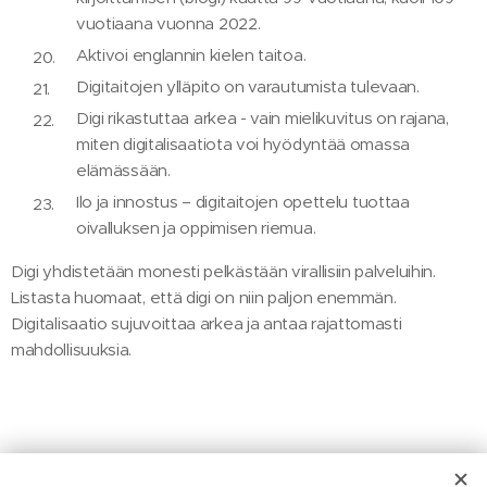
vuotiaana vuonna 2022.
Aktivoi englannin kielen taitoa.
Digitaitojen ylläpito on varautumista tulevaan.
Digi rikastuttaa arkea - vain mielikuvitus on rajana,
miten digitalisaatiota voi hyödyntää omassa
elämässään.
Ilo ja innostus – digitaitojen opettelu tuottaa
oivalluksen ja oppimisen riemua.
Digi yhdistetään monesti pelkästään virallisiin palveluihin.
Listasta huomaat, että digi on niin paljon enemmän.
Digitalisaatio sujuvoittaa arkea ja antaa rajattomasti
mahdollisuuksia.
Share