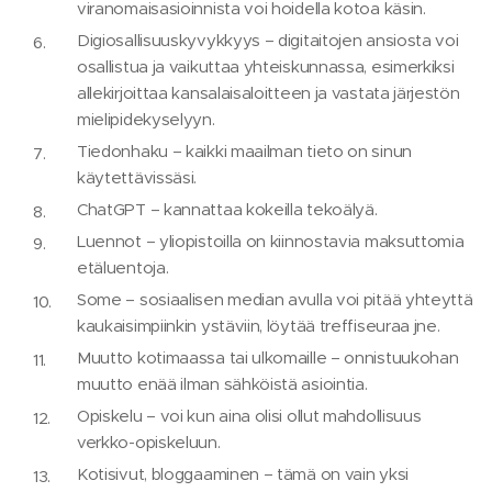
viranomaisasioinnista voi hoidella kotoa käsin.
Digiosallisuuskyvykkyys – digitaitojen ansiosta voi
osallistua ja vaikuttaa yhteiskunnassa, esimerkiksi
allekirjoittaa kansalaisaloitteen ja vastata järjestön
mielipidekyselyyn.
Tiedonhaku – kaikki maailman tieto on sinun
käytettävissäsi.
ChatGPT – kannattaa kokeilla tekoälyä.
Luennot – yliopistoilla on kiinnostavia maksuttomia
etäluentoja.
Some – sosiaalisen median avulla voi pitää yhteyttä
kaukaisimpiinkin ystäviin, löytää treffiseuraa jne.
Muutto kotimaassa tai ulkomaille – onnistuukohan
muutto enää ilman sähköistä asiointia.
Opiskelu – voi kun aina olisi ollut mahdollisuus
verkko-opiskeluun.
Kotisivut, bloggaaminen – tämä on vain yksi