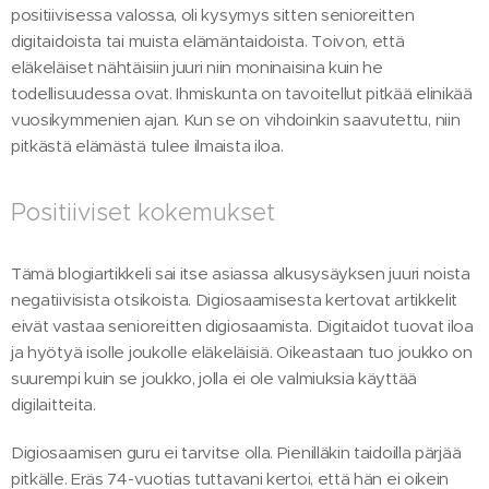
positiivisessa valossa, oli kysymys sitten senioreitten
digitaidoista tai muista elämäntaidoista. Toivon, että
eläkeläiset nähtäisiin juuri niin moninaisina kuin he
todellisuudessa ovat. Ihmiskunta on tavoitellut pitkää elinikää
vuosikymmenien ajan. Kun se on vihdoinkin saavutettu, niin
pitkästä elämästä tulee ilmaista iloa.
Positiiviset kokemukset
Tämä blogiartikkeli sai itse asiassa alkusysäyksen juuri noista
negatiivisista otsikoista. Digiosaamisesta kertovat artikkelit
eivät vastaa senioreitten digiosaamista. Digitaidot tuovat iloa
ja hyötyä isolle joukolle eläkeläisiä. Oikeastaan tuo joukko on
suurempi kuin se joukko, jolla ei ole valmiuksia käyttää
digilaitteita.
Digiosaamisen guru ei tarvitse olla. Pienilläkin taidoilla pärjää
pitkälle. Eräs 74-vuotias tuttavani kertoi, että hän ei oikein