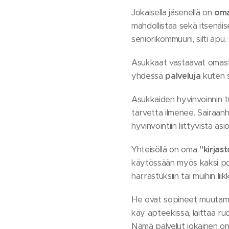
Jokaisella jäsenellä on
oma
mahdollistaa sekä itsenäis
seniorikommuuni, silti apu,
Asukkaat vastaavat omasta
yhdessä
palveluja
kuten si
Asukkaiden hyvinvoinnin 
tarvetta ilmenee. Sairaanh
hyvinvointiin liittyvistä as
Yhteisöllä on oma
"kirjas
käytössään myös kaksi polk
harrastuksiin tai muihin liik
He ovat sopineet muutamis
käy apteekissa, laittaa ruo
Nämä palvelut jokainen on