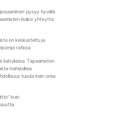
igiosaaminen pysyy hyvällä
aamisten lisäksi yhteyttä
eista on keskusteltu ja
elpompi ratkoa.
ä kahvilassa. Tapaamisten
ista mahdollisia
mahdollisuus tuoda esiin omia
itto" kuin
isuutta.