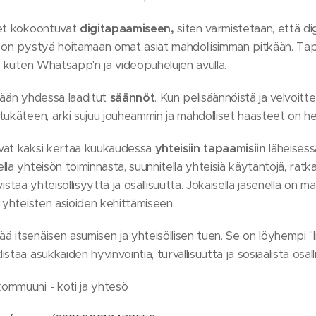
set kokoontuvat
digitapaamiseen,
siten varmistetaan, että d
 on pystyä hoitamaan omat asiat mahdollisimman pitkään. Tap
n kuten Whatsapp'n ja videopuhelujen avulla.
ikään yhdessä laaditut
säännöt
. Kun pelisäännöistä ja velvoitt
tukäteen, arki sujuu jouheammin ja mahdolliset haasteet on h
vat kaksi kertaa kuukaudessa
yhteisiin tapaamisiin
läheisess
la yhteisön toiminnasta, suunnitella yhteisiä käytäntöjä, ratka
hvistaa yhteisöllisyyttä ja osallisuutta. Jokaisella jäsenellä on 
 yhteisten asioiden kehittämiseen.
itsenäisen asumisen ja yhteisöllisen tuen. Se on löyhempi "li
tää asukkaiden hyvinvointia, turvallisuutta ja sosiaalista osall
ommuuni - koti ja yhtesö