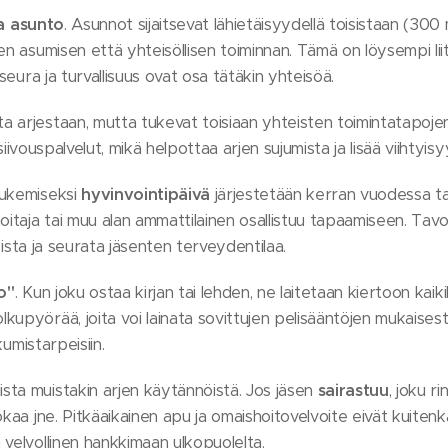
 asunto
. Asunnot sijaitsevat lähietäisyydellä toisistaan (300 
en asumisen että yhteisöllisen toiminnan. Tämä on löysempi li
 seura ja turvallisuus ovat osa tätäkin yhteisöä.
 arjestaan, mutta tukevat toisiaan yhteisten toimintatapojen 
ivouspalvelut, mikä helpottaa arjen sujumista ja lisää viihtyisy
tukemiseksi
hyvinvointipäivä
järjestetään kerran vuodessa ta
oitaja tai muu alan ammattilainen osallistuu tapaamiseen. Tav
ioista ja seurata jäsenten terveydentilaa.
to"
. Kun joku ostaa kirjan tai lehden, ne laitetaan kiertoon kaikill
upyörää, joita voi lainata sovittujen pelisääntöjen mukaisesti e
kumistarpeisiin.
ta muistakin arjen käytännöistä. Jos jäsen
sairastuu
, joku r
kaa jne. Pitkäaikainen apu ja omaishoitovelvoite eivät kuitenka
 velvollinen hankkimaan ulkopuolelta.