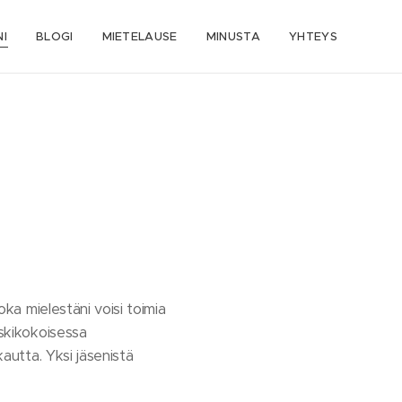
I
BLOGI
MIETELAUSE
MINUSTA
YHTEYS
oka mielestäni voisi toimia
eskikokoisessa
kautta. Yksi jäsenistä