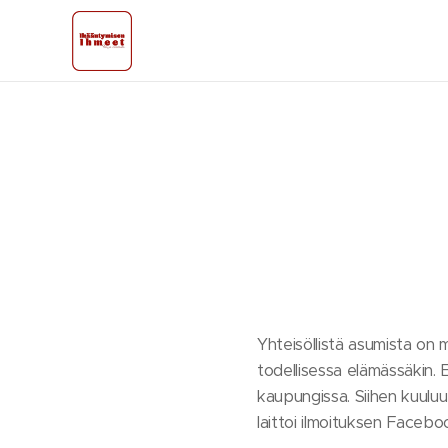
Yhteisöllistä asumista on m
todellisessa elämässäkin. 
kaupungissa. Siihen kuuluu 
laittoi ilmoituksen Facebooki