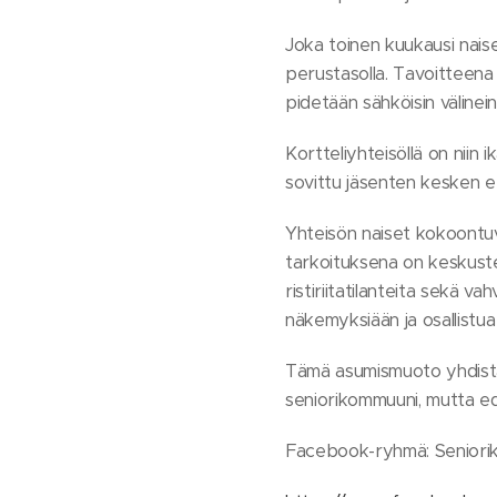
Joka toinen kuukausi nai
perustasolla. Tavoitteena
pidetään sähköisin välinei
Kortteliyhteisöllä on niin 
sovittu jäsenten kesken e
Yhteisön naiset kokoontu
tarkoituksena on keskustel
ristiriitatilanteita sekä va
näkemyksiään ja osallistua
Tämä asumismuoto yhdistää 
seniorikommuuni, mutta edis
Facebook-ryhmä: Seniorik