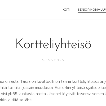
KOTI
SENIORIKOMMUUN
Kortteliyhteisö
03.06.2026
onenlaista. Tässä on kuvitteellinen tarina kortteliyhteisöstä, j
Ehkä toimiikin jossain muodossa. Esimerkin yhteisö sijaitsee k
viisi yli 65-vuotiasta naista. Jäsenet löysivät toisensa somen 
in ja siitä se lähti.