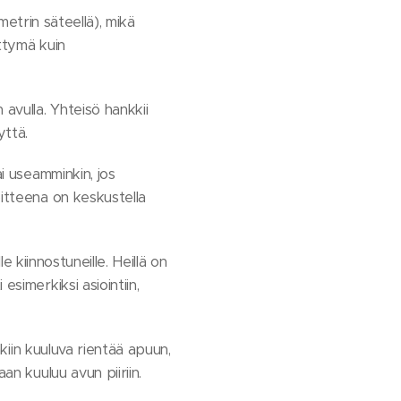
metrin säteellä), mikä
ittymä kuin
avulla. Yhteisö hankkii
yttä.
i useamminkin, jos
oitteena on keskustella
e kiinnostuneille. Heillä on
simerkiksi asiointiin,
inkiin kuuluva rientää apuun,
an kuuluu avun piiriin.