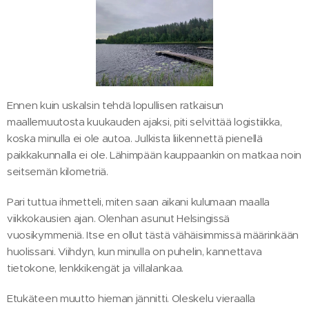
Ennen kuin uskalsin tehdä lopullisen ratkaisun
maallemuutosta kuukauden ajaksi, piti selvittää logistiikka,
koska minulla ei ole autoa. Julkista liikennettä pienellä
paikkakunnalla ei ole. Lähimpään kauppaankin on matkaa noin
seitsemän kilometriä.
Pari tuttua ihmetteli, miten saan aikani kulumaan maalla
viikkokausien ajan. Olenhan asunut Helsingissä
vuosikymmeniä. Itse en ollut tästä vähäisimmissä määrinkään
huolissani. Viihdyn, kun minulla on puhelin, kannettava
tietokone, lenkkikengät ja villalankaa.
Etukäteen muutto hieman jännitti. Oleskelu vieraalla