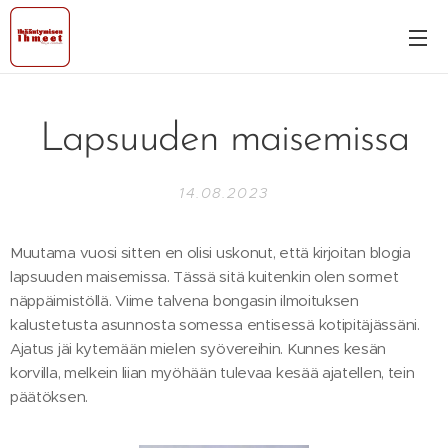
Lapsuuden maisemissa
14.08.2023
Muutama vuosi sitten en olisi uskonut, että kirjoitan blogia
lapsuuden maisemissa. Tässä sitä kuitenkin olen sormet
näppäimistöllä. Viime talvena bongasin ilmoituksen
kalustetusta asunnosta somessa entisessä kotipitäjässäni.
Ajatus jäi kytemään mielen syövereihin. Kunnes kesän
korvilla, melkein liian myöhään tulevaa kesää ajatellen, tein
päätöksen.