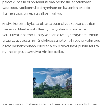
paikkakunnalla ei normaalisti saa perhosia lentelemään
vatsassa. Kotikonnulle siirtyminen on kuitenkin eri asia.
Tunnelataus on epätavallisen vahva.
Ensivaikutelma kylästä oli, että puut olivat kasvaneet tien
varressa. Mäet eivät olleet yhtä jyrkkiä kuin miltä ne
vaikuttivat lapsena. Etäisyydetkin olivat lyhentyneet. Vietin
aikaa Laasalassa heinä-elokuussa, joten vihreys ja vehmaus
olivat parhaimmillaan. Nuorena en pitänyt havupuista mutta
nyt nekin puut tuntuivat niin kotoisilta.
Kävelin paljon. Tallasin kylän raitteja pitkin ja poikin. Erityisen