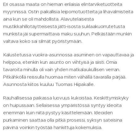
Eri osassa maata on hieman erilaisia elintarviketuotteita
myynnissä. Ostin paikallisia leipomotuotteita ja lihavalmisteita
aina kun se oli mahdollista. Alavutelaisesta
mustikkahillotäytteisestä jätti-isosta suklaakuorrutetusta
munkista jäi supermaittava maku suuhun. Pelkästään munkin
valtava koko sai silmät pyöristymään.
Kalustetussa vuokra-asunnossa asuminen on vapauttavaa ja
helppoa, etenkin kun asunto on viihtyisä ja siisti. Omia
tavaroita minulla oli vain yhden matkalaukullisen verran.
Pitkähköllä reissulla huomaa miten vähällä tavaralla pärjää.
Asunnosta kiitos kuuluu Tuomas Hiipakalle.
Rauhallisessa paikassa luovuus kukoistaa. Keskittymiskyky
on huipussaan. Sellaisessa ympäristössä syntyy ideoita
enemmän kuin niitä pystyy käsittelemään. Ideoiden
purkaminen saattaa olla pitkä prosessi, syksyn sateisina
päivinä voinkin työstää hankittuja kokemuksia.