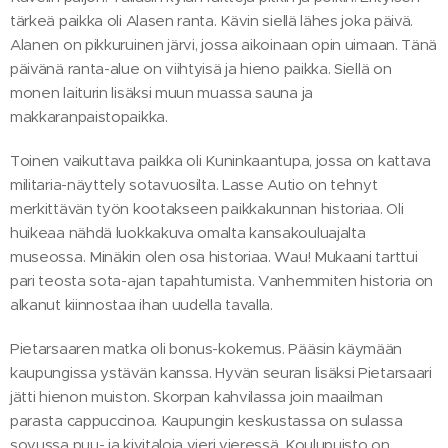
tärkeä paikka oli Alasen ranta. Kävin siellä lähes joka päivä.
Alanen on pikkuruinen järvi, jossa aikoinaan opin uimaan. Tänä
päivänä ranta-alue on viihtyisä ja hieno paikka. Siellä on
monen laiturin lisäksi muun muassa sauna ja
makkaranpaistopaikka.
Toinen vaikuttava paikka oli Kuninkaantupa, jossa on kattava
militaria-näyttely sotavuosilta. Lasse Autio on tehnyt
merkittävän työn kootakseen paikkakunnan historiaa. Oli
huikeaa nähdä luokkakuva omalta kansakouluajalta
museossa. Minäkin olen osa historiaa. Wau! Mukaani tarttui
pari teosta sota-ajan tapahtumista. Vanhemmiten historia on
alkanut kiinnostaa ihan uudella tavalla.
Pietarsaaren matka oli bonus-kokemus. Pääsin käymään
kaupungissa ystävän kanssa. Hyvän seuran lisäksi Pietarsaari
jätti hienon muiston. Skorpan kahvilassa join maailman
parasta cappuccinoa. Kaupungin keskustassa on sulassa
sovussa puu- ja kivitaloja vieri vieressä. Koulupuisto on