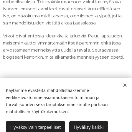
mahdollisuuksia. Toki näkökulmaeroon vaikuttaa myös ikä.
Nuoren ihmisen tavoitteet olivat erilaiset kuin eläkeläisen.
No, on näkökulma mikä tahansa, olen iloinen ja ylpeä, jotta
sain mahdollisuuden viettää aikaa Laasalassa.
Viikot olivat antoisia, idearikkaita ja luovia. Paluu lapsuuden
maisemiin auttoi ymmärtämään itseä paremmin ehkä jopa
arvostamaan menneisyyttä uudella tavalla. Seuraavassa
blogissani kerronkin, mitä aikamatka menneisyyteen opetti.
Share
Käytämme evästeitä mahdollistaaksemme
verkkosivustomme asianmukaisen toiminnan ja
turvallisuuden sekä tarjotaksemme sinulle parhaan
mahdollisen käyttökokemuksen.
Ikääntymisen Ihmeet 2026
Hyväksy vain tarpeelliset
Hyväksy kaikki
Luotu
Webnodella
Evästeet