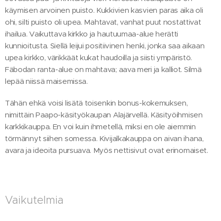
käymisen arvoinen puisto. Kukkivien kasvien paras aika oli
ohi, silti puisto oli upea. Mahtavat, vanhat puut nostattivat
ihailua. Vaikuttava kirkko ja hautuumaa-alue herätti
kunnioitusta. Siellä leijui positiivinen henki, jonka saa aikaan
upea kirkko, värikkäät kukat haudoilla ja siisti ympäristö.
Fäbodan ranta-alue on mahtava; aava meri ja kalliot. Silmä
lepää niissä maisemissa.
Tähän ehkä voisi lisätä toisenkin bonus-kokemuksen,
nimittäin Paapo-käsityökaupan Alajärvellä. Käsityöihmisen
karkkikauppa. En voi kuin ihmetellä, miksi en ole aiemmin
törmännyt siihen somessa. Kivijalkakauppa on aivan ihana,
avara ja ideoita pursuava. Myös nettisivut ovat erinomaiset.
Vaikutelmia