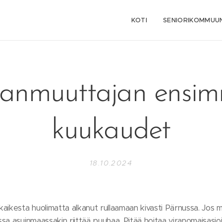
KOTI
SENIORIKOMMUUN
nmuuttajan ensim
kuukaudet
18.10.2024
aikesta huolimatta alkanut rullaamaan kivasti Pärnussa. Jos 
a asuinmaassakin riittää puuhaa. Pitää hoitaa viranomaisasioin