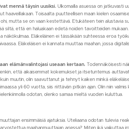
oivat mennä täysin uusiksi.
Ulkomailla asuessa on jatkuvasti uu
annut haaveillakaan. Toisaalta puutteellisen maan kielen osaamise
ohi, mutta se on vaan kestettävä. Etukäteen tein alustavia suun
ää siltä, että en haluakaan edetä noiden tavoitteiden mukaan.
sta näkökulmaa. Eläkeläinen ei tässäkään suhteessa eroa työik
taivaassa. Eläkeläisen ei kannata muuttaa maahan, jossa digita
maan elämänvalintojasi useaan kertaan.
Todennäköisesti näi
tenkin, että aikaisemmat kokemukset ja itsetuntemus auttav
kuin muutin, olin saavuttanut ja tehnyt kaiken minkä eläkeläis
assa yli 60 vuotta, siis riittävän pitkän ajan. Olin niin valmis k
elenkiinnolla odotan, olenko samaa mieltä vuoden kuluttua.
uuttajan ensimmäisiä ajatuksia. Uteliaana odotan tulevia reak
arvostettua maahanmuuttajan arjessa? Miten ikä vaikuttaa in