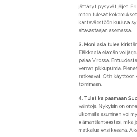
jättänyt pysyvät jäljet. Er
miten tulevat kokemukset
kantaväestöön kuuluva syn
altavastaajan asemassa.
3.
Moni asia tulee kirist
Eläkkeellä elämän voi järj
palaa Virossa. Entuudestaa
verran pikkupulmia. Pienet
ratkeavat. Otin käyttöön 
toimimaan.
4. Tulet kaipaamaan Suo
valintoja. Nykyisin on onne
ulkomailla asuminen voi my
elämäntilanteestasi, mikä
matkailua ensi kesänä. A