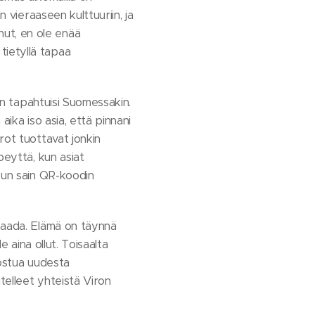
 vieraaseen kulttuuriin, ja
ut, en ole enää
tietyllä tapaa
n tapahtuisi Suomessakin.
aika iso asia, että pinnani
rot tuottavat jonkin
peyttä, kun asiat
 kun sain QR-koodin
 saada. Elämä on täynnä
e aina ollut. Toisaalta
nostua uudesta
telleet yhteistä Viron