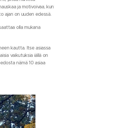
 hauskaa ja motivoivaa, kun
oko ajan on uuden edessä.
 saattaa olla mukana
en kautta. Itse asiassa
isia vaikutuksia iällä on
Tiedosta nämä 10 asiaa