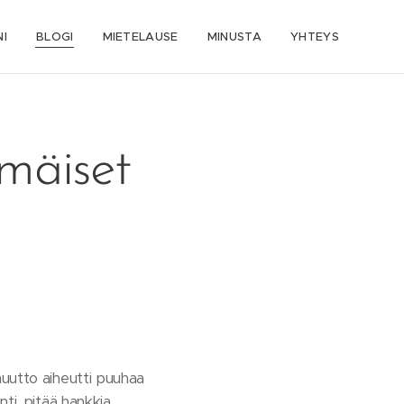
I
BLOGI
MIETELAUSE
MINUSTA
YHTEYS
mäiset
muutto aiheutti puuhaa
ti, pitää hankkia