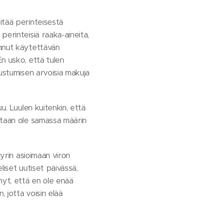
tää perinteisestä
perinteisiä raaka-aineita,
annut käytettävän
n usko, että tulen
tustumisen arvoisia makuja
u. Luulen kuitenkin, että
staan ole samassa määrin
pyrin asioimaan viron
liset uutiset päivässä,
nyt, että en ole enää
 jotta voisin elää