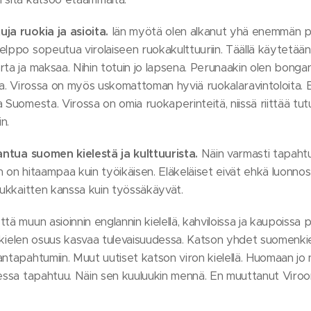
uja ruokia ja asioita.
Iän myötä olen alkanut yhä enemmän pi
lppo sopeutua virolaiseen ruokakulttuuriin. Täällä käytetään 
rta ja maksaa. Nihin totuin jo lapsena. Perunaakin olen bong
la. Virossa on myös uskomattoman hyviä ruokalaravintoloita. E
 Suomesta. Virossa on omia ruokaperinteitä, niissä riittää tu
n.
aantua suomen kielestä ja kulttuurista.
Näin varmasti tapahtu
n on hitaampaa kuin työikäisen. Eläkeläiset eivät ehkä luonno
asukkaitten kanssa kuin työssäkäyvät.
tä muun asioinnin englannin kielellä, kahviloissa ja kaupoissa 
on kielen osuus kasvaa tulevaisuudessa. Katson yhdet suomenkie
ntapahtumiin. Muut uutiset katson viron kielellä. Huomaan jo 
essa tapahtuu. Näin sen kuuluukin mennä. En muuttanut Viroon,