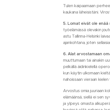
Tulen kaipaamaan perheen l
kaukana läheisistäni. Vir
5. Lomat eivät ole enää
työelämässä olevakin jout
astu Tallinna-Helsinki la
ajankohtana, joten sellais
6. Alat arvostamaan omaa
muuttumaan tai ainakin uus
pelkällä äidinkielellä ope
kun käytin ulkomaan kielt
nahoissaan vieraan kielen
Arvostus omia juuriaan koh
elämäänsä, siellä ei sen s
ja ylpeys omasta alkuper
hyvässä että pahassa, kun