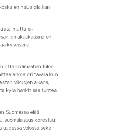
ska en halua olla liian
istä, mutta ei-
kesän lomakuukausina en
taa kyseisenä
en että kotimaahan tulee
ttaa arkea eri tavalla kuin
isten viikkojen aikana,
ta kyllä hänkin saa tuntea
nen. Suomessa elää
tuu, suomalaisuus korostuu
ä uudessa valossa sekä