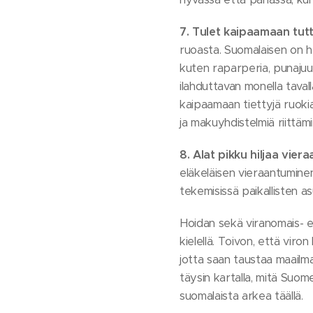
7. Tulet kaipaamaan tutt
ruoasta. Suomalaisen on he
kuten raparperia, punajuu
ilahduttavan monella taval
kaipaamaan tiettyjä ruokia
ja makuyhdistelmiä riittämii
8. Alat pikku hiljaa vier
eläkeläisen vieraantumine
tekemisissä paikallisten 
Hoidan sekä viranomais- et
kielellä. Toivon, että vir
jotta saan taustaa maailma
täysin kartalla, mitä Suom
suomalaista arkea täällä.