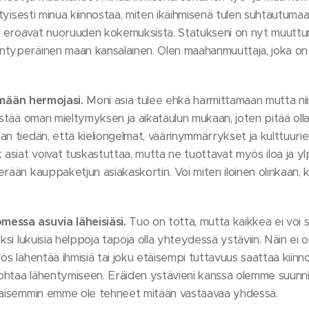
ityisesti minua kiinnostaa, miten ikäihmisenä tulen suhtautumaan
 eroavat nuoruuden kokemuksista. Statukseni on nyt muuttun
typeräinen maan kansalainen. Olen maahanmuuttaja, joka on 
ämään hermojasi.
Moni asia tulee ehkä harmittamaan mutta nii
estää oman mieltymyksen ja aikataulun mukaan, joten pitää olla 
n tiedän, että kieliongelmat, väärinymmärrykset ja kulttuurie
 asiat voivat tuskastuttaa, mutta ne tuottavat myös iloa ja yl
erään kauppaketjun asiakaskortin. Voi miten iloinen olinkaan,
messa asuvia läheisiäsi.
Tuo on totta, mutta kaikkea ei voi
ksi lukuisia helppoja tapoja olla yhteydessä ystäviin. Näin ei ol
ös lähentää ihmisiä tai joku etäisempi tuttavuus saattaa kiin
 johtaa lähentymiseen. Eräiden ystävieni kanssa olemme suunni
ikaisemmin emme ole tehneet mitään vastaavaa yhdessä.