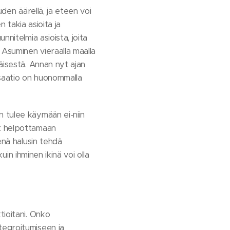
den äärellä, ja eteen voi
n takia asioita ja
nitelmia asioista, joita
 Asuminen vieraalla maalla
äisestä. Annan nyt ajan
lisaatio on huonommalla
n tulee käymään ei-niin
at helpottamaan
enä halusin tehdä
uin ihminen ikinä voi olla
tioitani. Onko
tegroitumiseen ja