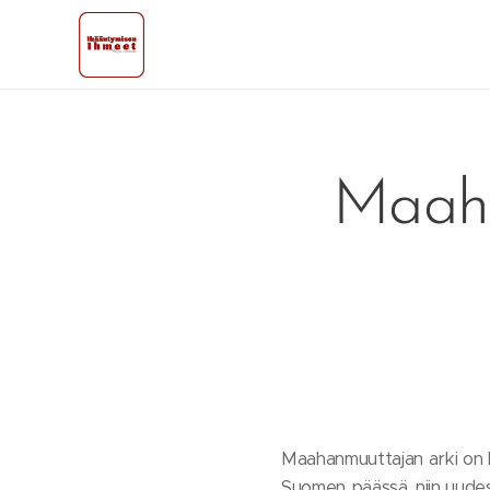
Maaha
Maahanmuuttajan arki on k
Suomen päässä, niin uudess