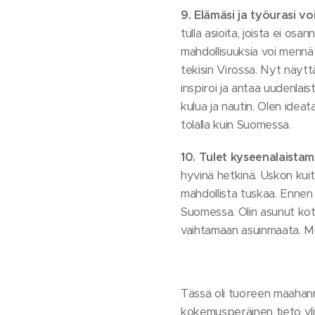
9. Elämäsi ja työurasi v
tulla asioita, joista ei os
mahdollisuuksia voi mennä 
tekisin Virossa. Nyt näytt
inspiroi ja antaa uudenlai
kulua ja nautin. Olen idea
tolalla kuin Suomessa.
10. Tulet kyseenalaista
hyvinä hetkinä. Uskon kui
mahdollista tuskaa. Ennen 
Suomessa. Olin asunut kotima
vaihtamaan asuinmaata. Mi
Tässä oli tuoreen maahanm
kokemusperäinen tieto yli