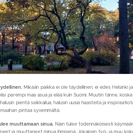
ydellinen.
Mikään paikka ei ole täydellinen, ei edes Helsinki 
olisi parempi maa asua ja elää kuin Suomi. Muutin tänne, koska
halusin pientä seikkailua, halusin uusia haasteita ja inspiraatio
u maahan pintaa syvemmältä.
tulee muuttamaan sinua.
Näin tulee todennäköisesti käymään,
eet ja muuttaneet minua ihmisenä. Jokainen työ- ja muu kok