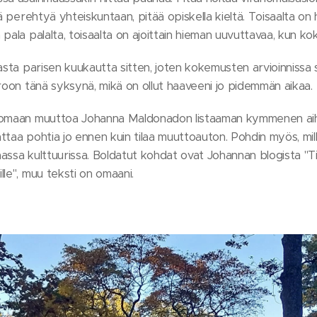
ää perehtyä yhteiskuntaan, pitää opiskella kieltä. Toisaalta on
pala palalta, toisaalta on ajoittain hieman uuvuttavaa, kun k
vasta parisen kuukautta sitten, joten kokemusten arvioinnissa
iroon tänä syksynä, mikä on ollut haaveeni jo pidemmän aikaa.
komaan muuttoa Johanna Maldonadon listaaman kymmenen aihe
attaa pohtia jo ennen kuin tilaa muuttoauton. Pohdin myös, milla
assa kulttuurissa. Boldatut kohdat ovat Johannan blogista "
le", muu teksti on omaani.