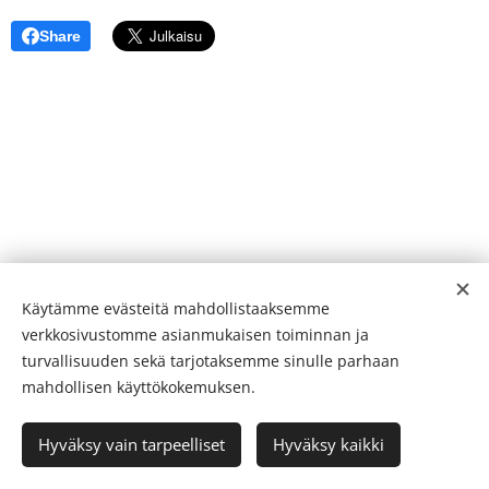
Share
Käytämme evästeitä mahdollistaaksemme
verkkosivustomme asianmukaisen toiminnan ja
turvallisuuden sekä tarjotaksemme sinulle parhaan
mahdollisen käyttökokemuksen.
Ikääntymisen Ihmeet 2026
Hyväksy vain tarpeelliset
Hyväksy kaikki
Luotu
Webnodella
Evästeet