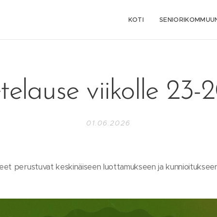
KOTI
SENIORIKOMMUUN
telause viikolle 23-
01.06.2026
eet perustuvat keskinäiseen luottamukseen ja kunnioituksee