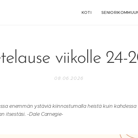
KOTI
SENIORIKOMMUUN
telause viikolle 24-
08.06.2026
sa enemmän ystäviä kiinnostumalla heistä kuin kahdessa 
 itsestäsi. -Dale Carnegie-