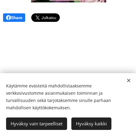
Share
Käytämme evästeitä mahdollistaaksemme
verkkosivustomme asianmukaisen toiminnan ja
turvallisuuden sekä tarjotaksemme sinulle parhaan
mahdollisen käyttökokemuksen.
Ikääntymisen Ihmeet 2026
Hyväksy vain tarpeelliset
Hyväksy kaikki
Luotu
Webnodella
Evästeet