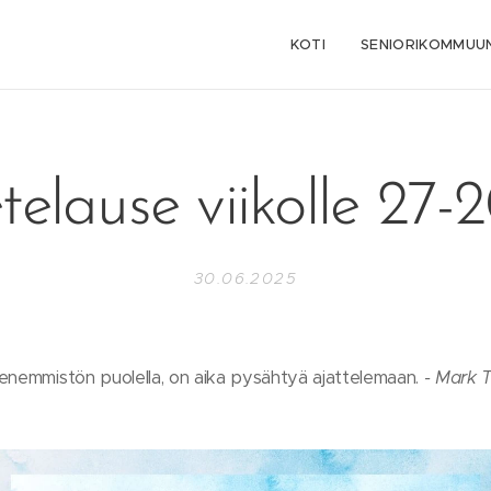
KOTI
SENIORIKOMMUUN
telause viikolle 27-
30.06.2025
enemmistön puolella, on aika pysähtyä ajattelemaan.
- Mark 