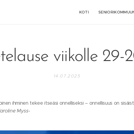
KOTI
SENIORIKOMMUUN
telause viikolle 29-
14.07.2025
inen ihminen tekee itseäsi onnelliseksi – onnellisuus on sisäis
aroline Myss-