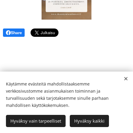
Share
Käytämme evästeitä mahdollistaaksemme
verkkosivustomme asianmukaisen toiminnan ja
turvallisuuden sekä tarjotaksemme sinulle parhaan
mahdollisen käyttökokemuksen.
Ikääntymisen Ihmeet 2026
Hyväksy vain tarpeelliset
Hyväksy kaikki
Luotu
Webnodella
Evästeet