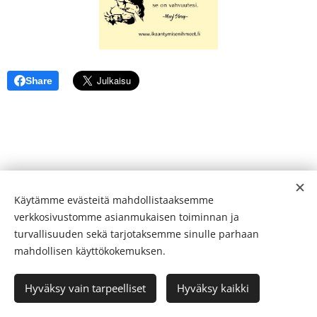
Share
Käytämme evästeitä mahdollistaaksemme
verkkosivustomme asianmukaisen toiminnan ja
turvallisuuden sekä tarjotaksemme sinulle parhaan
mahdollisen käyttökokemuksen.
Ikääntymisen Ihmeet 2026
Hyväksy vain tarpeelliset
Hyväksy kaikki
Luotu
Webnodella
Evästeet