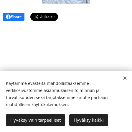
Share
Käytämme evästeitä mahdollistaaksemme
verkkosivustomme asianmukaisen toiminnan ja
turvallisuuden sekä tarjotaksemme sinulle parhaan
mahdollisen käyttökokemuksen.
Ikääntymisen Ihmeet 2026
Hyväksy vain tarpeelliset
Hyväksy kaikki
Luotu
Webnodella
Evästeet