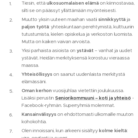
Tiesin, että
ulkosuomalaisen elämä
on kiinnostavaa,
silti se on päässyt yllättämään myönteisesti.
Muutto yksin uuteen maahan vaatii
sinnikkyyttä
ja
paljon työtä
: yhteiskuntaan perehtymistä, kulttuuriin
tutustumista, kielen opiskelua ja verkoston luomista.
Mutta on kaiken vaivan arvoista.
Yksi parhaista asioista on
ystävät
– vanhat ja uudet
ystävät. Heidän merkityksensä korostuu vieraassa
maassa.
Yhteisöllisyys
on saanut uudenlaista merkitystä
elämässäni.
Oman kerhon
vuosijuhlaa vietettiin joulukuussa.
Lisäksi perustin
Seniorikommuuni – koti ja yhteisö
-
Facebook-ryhmän. Superryhmiä molemmat.
Kansainvälisyys
on ehdottomasti ulkomaille muuton
kohokohtia.
Olen innoissani, kun arkeeni sisältyy
kolme kieltä
:
viro, englanti ja suomi.