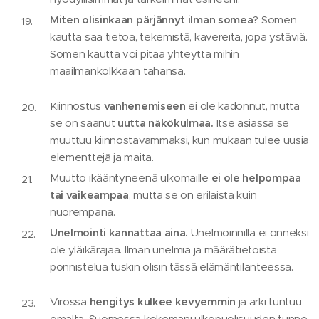
Miten olisinkaan pärjännyt ilman somea
? Somen
kautta saa tietoa, tekemistä, kavereita, jopa ystäviä.
Somen kautta voi pitää yhteyttä mihin
maailmankolkkaan tahansa.
Kiinnostus
vanhenemiseen
ei ole kadonnut, mutta
se on saanut
uutta näkökulmaa.
Itse asiassa se
muuttuu kiinnostavammaksi, kun mukaan tulee uusia
elementtejä ja maita.
Muutto ikääntyneenä ulkomaille
ei ole helpompaa
tai vaikeampaa
, mutta se on erilaista kuin
nuorempana.
Unelmointi kannattaa aina.
Unelmoinnilla ei onneksi
ole yläikärajaa. Ilman unelmia ja määrätietoista
ponnistelua tuskin olisin tässä elämäntilanteessa.
Virossa
hengitys kulkee kevyemmin
ja arki tuntuu
omalta. Suomessa kokemani ulkopuolisuuden tunne