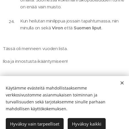
on enää vain muisto.
Kun heilutan minilippua jossain tapahtumassa, niin
minulla on sekä
Viron
että
Suomen liput
.
Tässä oli menneen vuoden lista.
Iloa ja innostusta ikääntymiseen!
Share
Käytämme evästeitä mahdollistaaksemme
verkkosivustomme asianmukaisen toiminnan ja
turvallisuuden sekä tarjotaksemme sinulle parhaan
mahdollisen käyttökokemuksen.
Ikääntymisen Ihmeet 2026
Hyväksy vain tarpeelliset
Hyväksy kaikki
Luotu
Webnodella
Evästeet