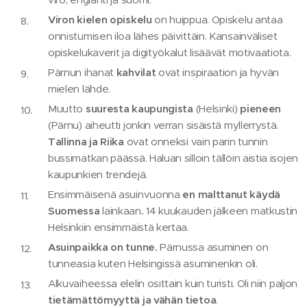
Viron kielen opiskelu
on huippua. Opiskelu antaa
onnistumisen iloa lähes päivittäin. Kansainväliset
opiskelukaverit ja digityökalut lisäävät motivaatiota.
Pärnun ihanat
kahvilat
ovat inspiraation ja hyvän
mielen lähde.
Muutto
suuresta kaupungista
(Helsinki)
pieneen
(Pärnu) aiheutti jonkin verran sisäistä myllerrystä.
Tallinna ja Riika
ovat onneksi vain parin tunnin
bussimatkan päässä. Haluan silloin tällöin aistia isojen
kaupunkien trendejä.
Ensimmäisenä asuinvuonna
en malttanut käydä
Suomessa
lainkaan
.
14 kuukauden jälkeen matkustin
Helsinkiin ensimmäistä kertaa.
Asuinpaikka on tunne.
Pärnussa asuminen on
tunneasia kuten Helsingissä asuminenkin oli.
Alkuvaiheessa elelin osittain kuin turisti. Oli niin paljon
tietämättömyyttä ja vähän tietoa
.