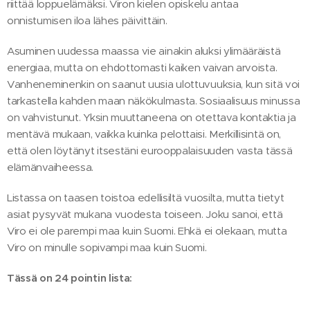
riittää loppuelämäksi. Viron kielen opiskelu antaa
onnistumisen iloa lähes päivittäin.
Asuminen uudessa maassa vie ainakin aluksi ylimääräistä
energiaa, mutta on ehdottomasti kaiken vaivan arvoista.
Vanheneminenkin on saanut uusia ulottuvuuksia, kun sitä voi
tarkastella kahden maan näkökulmasta. Sosiaalisuus minussa
on vahvistunut. Yksin muuttaneena on otettava kontaktia ja
mentävä mukaan, vaikka kuinka pelottaisi. Merkillisintä on,
että olen löytänyt itsestäni eurooppalaisuuden vasta tässä
elämänvaiheessa.
Listassa on taasen toistoa edellisiltä vuosilta, mutta tietyt
asiat pysyvät mukana vuodesta toiseen. Joku sanoi, että
Viro ei ole parempi maa kuin Suomi. Ehkä ei olekaan, mutta
Viro on minulle sopivampi maa kuin Suomi.
Tässä on 24 pointin lista: