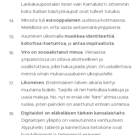
Lankakaupoistakin tiesin vain Karnaluks'n, sittemmin
koko Baltian käsityökaupat ovat tulleet tutuiksi.
Minusta tuli
eurooppalainen
uudessa kotimaassa
.
Merkillistä on, että vasta seitsemänkymppisenä.
Asuminen ulkomailla
muokkaa identiteettiä
,
kohottaa itsetuntoa,
ja
antaa inspiraatiota
.
Viro on sosiaalistanut minua.
Vieraassa
ympäristössä on oltava aloitteellinen ja
osallistuttava, jollei halua jäädä yksin. On uskallettava
mennä oman mukavuusalueen ulkopuolelle.
Lihominen.
Ensimmäisen talven aikana kertyi
muutama lisäkilo. Tarjolla oli niin herkullisia kakkuja ja
uusia makuja. No, nyt ei enää ole "kiire" ahmia uusia
ruokia, joten painokin on asettunut entisiin uomiinsa.
Digitaidot
on eläkeläisen tärkein kansalaistaito
.
Digitaitojen ylläpito on varautumista vanhuuteen.
Älypuhelin, tabletti ja kannettava tietokone ovat
hyödyllisimmät ja tärkeimmät esineeni.