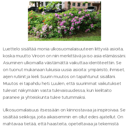
Luettelo sisältää monia ulkosuomalaisuuteen liittyviä asioita,
koska muutto Viroon on niin merkittävä ja iso asia elämässäni.
Asuminen ulkomailla väistämättä vaikuttaa identiteettiin. Se
on tuonut mukanaan lukuisia uusia asioita: ympäristö, ihmiset,
arjen rutiinit ja kieli. Suurin muutos on tapahtunut sisälläni.
Muutos ei tapahdu heti. Luulen, että suurimmat vaikutukset
tulevat näkymään vasta tulevaisuudessa, kun kielitaito
paranee ja yhteiskunta tulee tutummaksi.
Ulkosuomalaisuus itsessään on kiinnostavaa ja inspiroivaa. Se
sisältää seikkoja, joita aikaisemmin en ollut edes ajatellut. On
mahtavaa tietää, että haasteita, opeteltavaa ja tekemistä