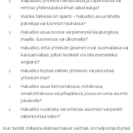
Kaipaatko yhteisiä harrastuksia ja tapahtumia vai
rentoa yhdessäoloa ilman aikatauluja?
Kuinka tärkeää on sijainti – haluatko asua lähellä
palveluja vai luonnon rauhassa?
Haluatko asua isossa vai pienessä kaupungissa,
maalla, Suomessa vai ulkomailla?
Haluatko, että yhteisön jäsenet ovat suomalaisia vai
kansainvälisiä, jolloin kotikieli voi olla esimerkiksi
englanti?
Haluatko löytää valmiin yhteisön vai perustaa
yhteisön itse?
Haluatko asua kerrostalossa, rivitalossa,
omakotitalossa vai pihapiirissä, jossa on oma asunto
jokaisella?
Haluatko vuokrata vai omistaa asunnon vai peräti
rakennuttaa talon?
Kun tiedät, millaista elämää haluat viettää, on helpompi löytää