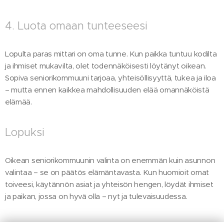
4. Luota omaan tunteeseesi
Lopulta paras mittari on oma tunne. Kun paikka tuntuu kodilta
ja ihmiset mukavilta, olet todennäköisesti löytänyt oikean.
Sopiva seniorikommuuni tarjoaa, yhteisöllisyyttä, tukea ja iloa
– mutta ennen kaikkea mahdollisuuden elää omannäköistä
elämää.
Lopuksi
Oikean seniorikommuunin valinta on enemmän kuin asunnon
valintaa – se on päätös elämäntavasta. Kun huomioit omat
toiveesi, käytännön asiat ja yhteisön hengen, löydät ihmiset
ja paikan, jossa on hyvä olla – nyt ja tulevaisuudessa.