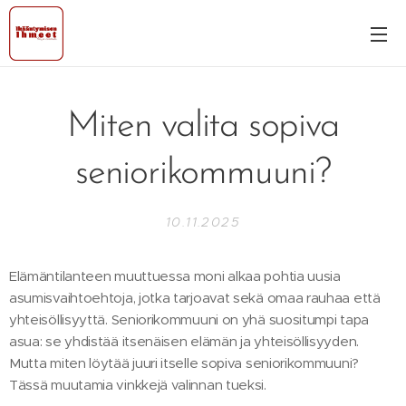
Miten valita sopiva
seniorikommuuni?
10.11.2025
Elämäntilanteen muuttuessa moni alkaa pohtia uusia
asumisvaihtoehtoja, jotka tarjoavat sekä omaa rauhaa että
yhteisöllisyyttä. Seniorikommuuni on yhä suositumpi tapa
asua: se yhdistää itsenäisen elämän ja yhteisöllisyyden.
Mutta miten löytää juuri itselle sopiva seniorikommuuni?
Tässä muutamia vinkkejä valinnan tueksi.