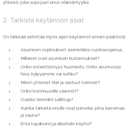
yhteisö, joka sopii juuri sinun elämäntyyliisi.
2. Tarkista käytännön asiat
On tärkeää selvittää myös arjen käytännöt ennen päätöstä:
Asumisen sopimukset, esimerkiksi vuokrasopimus.
Millaiset ovat asumisen kustannukset?
Onko esteettömyys huomioitu: Onko asunnossa
hissi, kylpyamme vai suihku?
Miten yhteiset tilat ja vastuut toimivat?
Onko kommuunilla säännöt?
Ovatko lemmikit sallittuja?
Kuinka tärkeitä sinulle ovat parveke, piha, kasvimaa
ja sauna?
Entä tupakointi ja alkoholin käyttö?