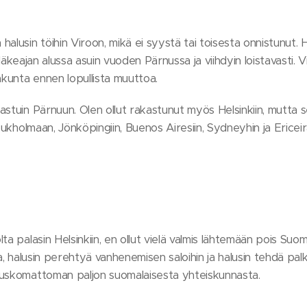
alusin töihin Viroon, mikä ei syystä tai toisesta onnistunut. H
! Eläkeajan alussa asuin vuoden Pärnussa ja viihdyin loistavasti. 
kunta ennen lopullista muuttoa.
astuin Pärnuun. Olen ollut rakastunut myös Helsinkiin, mutta 
 Tukholmaan, Jönköpingiin, Buenos Airesiin, Sydneyhin ja Ericeir
a palasin Helsinkiin, en ollut vielä valmis lähtemään pois Suom
ta, halusin perehtyä vanhenemisen saloihin ja halusin tehdä pal
 uskomattoman paljon suomalaisesta yhteiskunnasta.