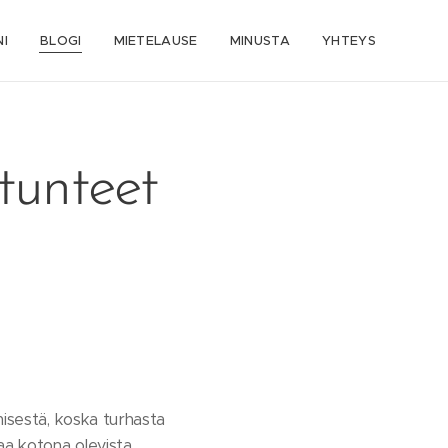
I
BLOGI
MIETELAUSE
MINUSTA
YHTEYS
tunteet
misestä, koska turhasta
aa kotona olevista