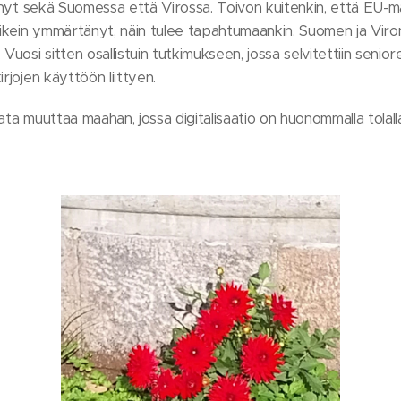
tynyt sekä Suomessa että Virossa. Toivon kuitenkin, että EU-m
oikein ymmärtänyt, näin tulee tapahtumaankin. Suomen ja Viron
Vuosi sitten osallistuin tutkimukseen, jossa selvitettiin senio
rjojen käyttöön liittyen.
ata muuttaa maahan, jossa digitalisaatio on huonommalla tolall