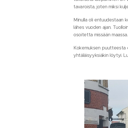
tavaroista, joten miksi kulj
Minulla oli entuudestaan 
lähes vuoden ajan. Tuolloin
osoitetta missään maassa. 
Kokemuksen puutteesta en s
yhtäläisyyksiäkin löytyi. L