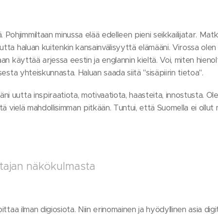
ohjimmiltaan minussa elää edelleen pieni seikkailijatar. Matk
utta haluan kuitenkin kansainvälisyyttä elämääni. Virossa ole
aan käyttää arjessa eestin ja englannin kieltä. Voi, miten hien
isesta yhteiskunnasta. Haluan saada siitä "sisäpiirin tietoa".
i uutta inspiraatiota, motivaatiota, haasteita, innostusta. Ol
itä vielä mahdollisimman pitkään. Tuntui, että Suomella ei ollut
ttajan näkökulmasta
oittaa ilman digiosiota. Niin erinomainen ja hyödyllinen asia dig