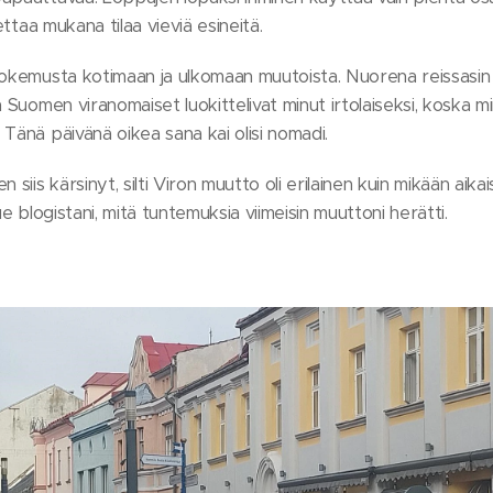
ettaa mukana tilaa vieviä esineitä.
kokemusta kotimaan ja ulkomaan muutoista. Nuorena reissasin 
 Suomen viranomaiset luokittelivat minut irtolaiseksi, koska minu
Tänä päivänä oikea sana kai olisi nomadi.
iis kärsinyt, silti Viron muutto oli erilainen kuin mikään aik
ue blogistani, mitä tuntemuksia viimeisin muuttoni herätti.