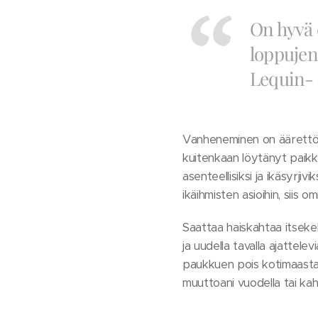
On hyvä 
loppujen
Lequin-
Vanheneminen on äärettömän
kuitenkaan löytänyt paikkaa
asenteellisiksi ja ikäsyrji
ikäihmisten asioihin, siis 
Saattaa haiskahtaa itsekeh
ja uudella tavalla ajattelev
paukkuen pois kotimaasta. 
muuttoani vuodella tai kah