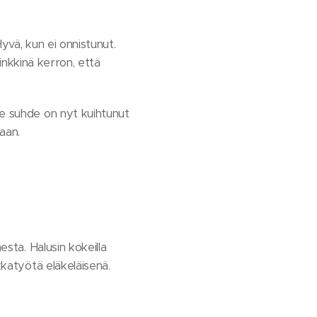
yvä, kun ei onnistunut.
Vinkkinä kerron, että
se suhde on nyt kuihtunut
aan.
esta. Halusin kokeilla
kkatyötä eläkeläisenä.