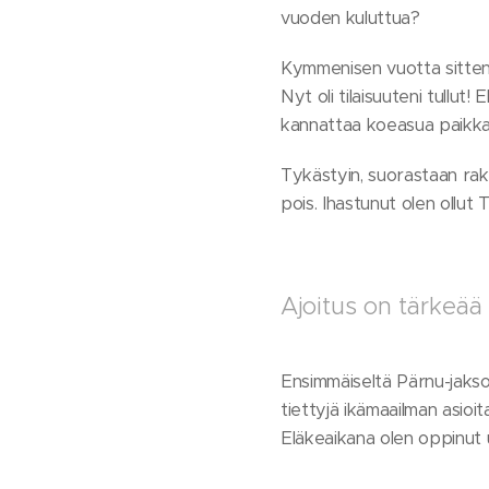
vuoden kuluttua?
Kymmenisen vuotta sitten h
Nyt oli tilaisuuteni tullut
kannattaa koeasua paikka
Tykästyin, suorastaan rak
pois. Ihastunut olen ollut
Ajoitus on tärkeää
Ensimmäiseltä Pärnu-jaksolt
tiettyjä ikämaailman asioi
Eläkeaikana olen oppinut