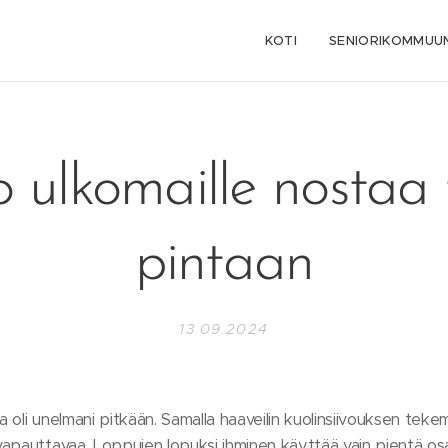
KOTI
SENIORIKOMMUUN
 ulkomaille nostaa 
pintaan
13.09.2024
oli unelmani pitkään. Samalla haaveilin kuolinsiivouksen teke
apauttavaa. Loppujen lopuksi ihminen käyttää vain pientä os