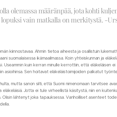
olla olemassa määränpää, jota kohti kulj
 lopuksi vain matkalla on merkitystä. -Urs
 kiinnostavaa. Ahmin tietoa aiheesta ja osallistuin lukemattom
ni suomalaisessa ikämaailmassa. Koin yhteiskunnan ja eläkeläist
viksi. Useammin kuin kerran minulle kerrottiin, että eläkeläisen 
omiin asioihinsa. Sen hoitavat eläkeläistoimijoiden palkatut ty
ulta, mutta sanon silti, että Suomi nimenomaan tarvitsee avara
ia eläkeläisiä. Jotta ei tule virheellistä käsitystä, niin en kuite
Olisin lähtenyt joka tapauksessa. Vanhoilliset asenteet toden
della.