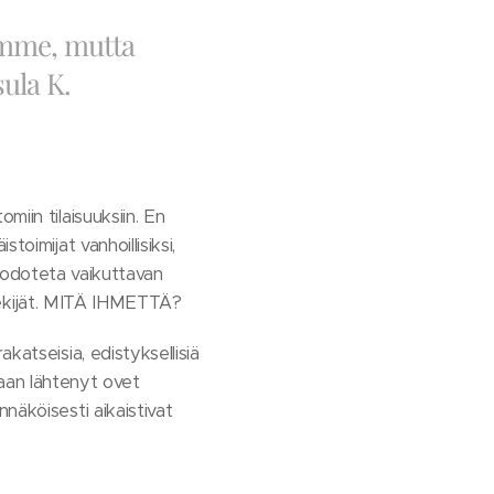
emme, mutta
ula K.
iin tilaisuuksiin. En
oimijat vanhoillisiksi,
ei odoteta vaikuttavan
öntekijät. MITÄ IHMETTÄ?
katseisia, edistyksellisiä
nkaan lähtenyt ovet
näköisesti aikaistivat