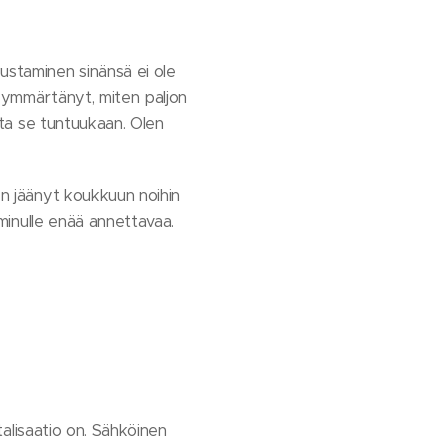
ustaminen sinänsä ei ole
n ymmärtänyt, miten paljon
olta se tuntuukaan. Olen
en jäänyt koukkuun noihin
 minulle enää annettavaa.
italisaatio on. Sähköinen