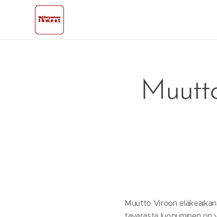
Muutto
Muutto Viroon eläkeaikana 
tavarasta luopuminen on v