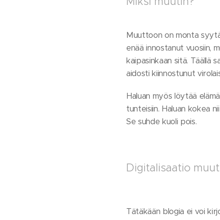
Miksi muutin?
Muuttoon on monta syytä. P
enää innostanut vuosiin, m
kaipasinkaan sitä. Täällä s
aidosti kiinnostunut virola
Haluan myös löytää elämään
tunteisiin. Haluan kokea ni
Se suhde kuoli pois.
Digitalisaatio muu
Tätäkään blogia ei voi kirj