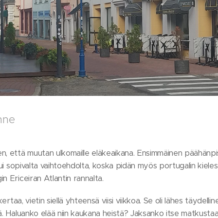
nne
n, että muutan ulkomaille eläkeaikana. Ensimmäinen päähänpis
tui sopivalta vaihtoehdolta, koska pidän myös portugalin kieles
n Ericeiran Atlantin rannalta.
kertaa, vietin siellä yhteensä viisi viikkoa. Se oli lähes täydell
iä. Haluanko elää niin kaukana heistä? Jaksanko itse matkust