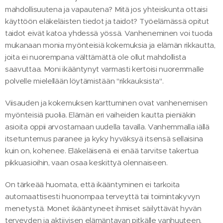
mahdollisuutena ja vapautena? Mitä jos yhteiskunta ottaisi
käyttöön eläkeläisten tiedot ja taidot? Työelämässä opitut
taidot eivät katoa yhdessä yössä. Vanheneminen voi tuoda
mukanaan monia myönteisiä kokemuksia ja elämän rikkautta,
joita ei nuorempana välttämättä ole ollut mahdollista
saavuttaa. Moni ikääntynyt varmasti kertoisi nuoremmalle
polvelle mielellään löytämistään "rikkauksista".
Viisauden ja kokemuksen karttuminen ovat vanhenemisen
myönteisiä puolia. Elämän eri vaiheiden kautta pieniäkin
asioita oppii arvostamaan uudella tavalla. Vanhemmalla iällä
itsetuntemus paranee ja kyky hyväksyä itsensä sellaisina
kuin on, kohenee. Eläkeläisenä ei enää tarvitse takertua
pikkuasioihin, vaan osaa keskittyä olennaiseen.
On tärkeää huomata, että ikääntyminen ei tarkoita
automaattisesti huonompaa terveyttä tai toimintakyvyn
menetystä. Monet ikääntyneet ihmiset säilyttävät hyvän
terveyden ja aktiivisen elämäntavan pitkälle vanhuuteen.