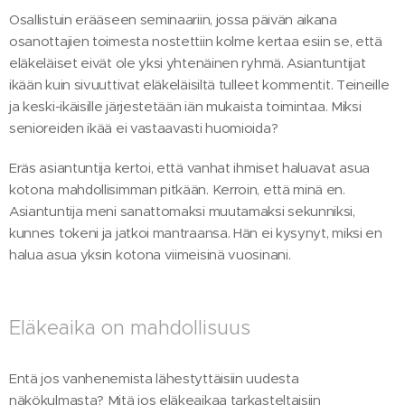
Osallistuin erääseen seminaariin, jossa päivän aikana
osanottajien toimesta nostettiin kolme kertaa esiin se, että
eläkeläiset eivät ole yksi yhtenäinen ryhmä. Asiantuntijat
ikään kuin sivuuttivat eläkeläisiltä tulleet kommentit. Teineille
ja keski-ikäisille järjestetään iän mukaista toimintaa. Miksi
senioreiden ikää ei vastaavasti huomioida?
Eräs asiantuntija kertoi, että vanhat ihmiset haluavat asua
kotona mahdollisimman pitkään. Kerroin, että minä en.
Asiantuntija meni sanattomaksi muutamaksi sekunniksi,
kunnes tokeni ja jatkoi mantraansa. Hän ei kysynyt, miksi en
halua asua yksin kotona viimeisinä vuosinani.
Eläkeaika on mahdollisuus
Entä jos vanhenemista lähestyttäisiin uudesta
näkökulmasta? Mitä jos eläkeaikaa tarkasteltaisiin