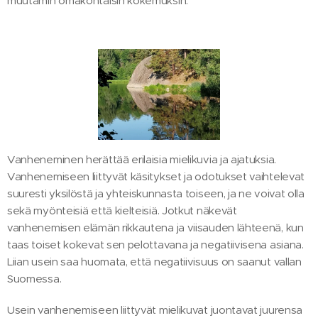
muutamin omakohtaisin kokemuksin.
Vanheneminen herättää erilaisia mielikuvia ja ajatuksia.
Vanhenemiseen liittyvät käsitykset ja odotukset vaihtelevat
suuresti yksilöstä ja yhteiskunnasta toiseen, ja ne voivat olla
sekä myönteisiä että kielteisiä. Jotkut näkevät
vanhenemisen elämän rikkautena ja viisauden lähteenä, kun
taas toiset kokevat sen pelottavana ja negatiivisena asiana.
Liian usein saa huomata, että negatiivisuus on saanut vallan
Suomessa.
Usein vanhenemiseen liittyvät mielikuvat juontavat juurensa