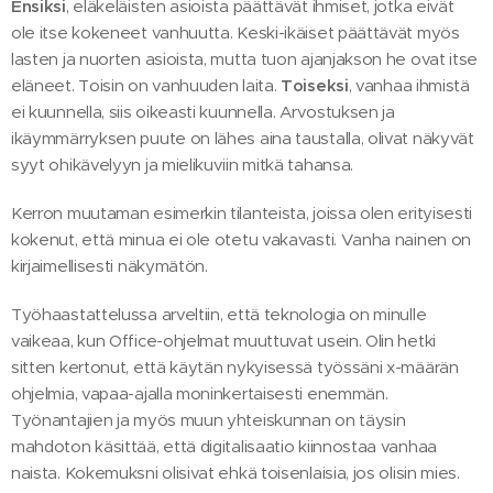
Ensiksi
, eläkeläisten asioista päättävät ihmiset, jotka eivät
ole itse kokeneet vanhuutta. Keski-ikäiset päättävät myös
lasten ja nuorten asioista, mutta tuon ajanjakson he ovat itse
eläneet. Toisin on vanhuuden laita.
Toiseksi
, vanhaa ihmistä
ei kuunnella, siis oikeasti kuunnella. Arvostuksen ja
ikäymmärryksen puute on lähes aina taustalla, olivat näkyvät
syyt ohikävelyyn ja mielikuviin mitkä tahansa.
Kerron muutaman esimerkin tilanteista, joissa olen erityisesti
kokenut, että minua ei ole otetu vakavasti. Vanha nainen on
kirjaimellisesti näkymätön.
Työhaastattelussa arveltiin, että teknologia on minulle
vaikeaa, kun Office-ohjelmat muuttuvat usein. Olin hetki
sitten kertonut, että käytän nykyisessä työssäni x-määrän
ohjelmia, vapaa-ajalla moninkertaisesti enemmän.
Työnantajien ja myös muun yhteiskunnan on täysin
mahdoton käsittää, että digitalisaatio kiinnostaa vanhaa
naista. Kokemuksni olisivat ehkä toisenlaisia, jos olisin mies.