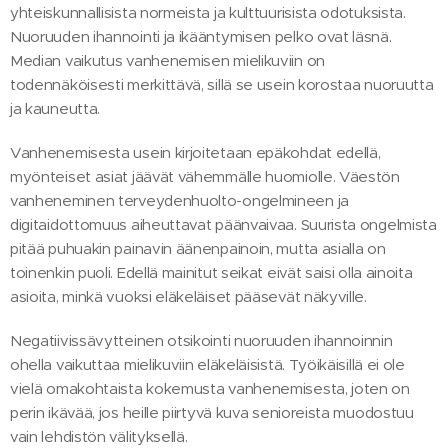
yhteiskunnallisista normeista ja kulttuurisista odotuksista.
Nuoruuden ihannointi ja ikääntymisen pelko ovat läsnä.
Median vaikutus vanhenemisen mielikuviin on
todennäköisesti merkittävä, sillä se usein korostaa nuoruutta
ja kauneutta.
Vanhenemisesta usein kirjoitetaan epäkohdat edellä,
myönteiset asiat jäävät vähemmälle huomiolle. Väestön
vanheneminen terveydenhuolto-ongelmineen ja
digitaidottomuus aiheuttavat päänvaivaa. Suurista ongelmista
pitää puhuakin painavin äänenpainoin, mutta asialla on
toinenkin puoli. Edellä mainitut seikat eivät saisi olla ainoita
asioita, minkä vuoksi eläkeläiset pääsevät näkyville.
Negatiivissävytteinen otsikointi nuoruuden ihannoinnin
ohella vaikuttaa mielikuviin eläkeläisistä. Työikäisillä ei ole
vielä omakohtaista kokemusta vanhenemisesta, joten on
perin ikävää, jos heille piirtyvä kuva senioreista muodostuu
vain lehdistön välityksellä.