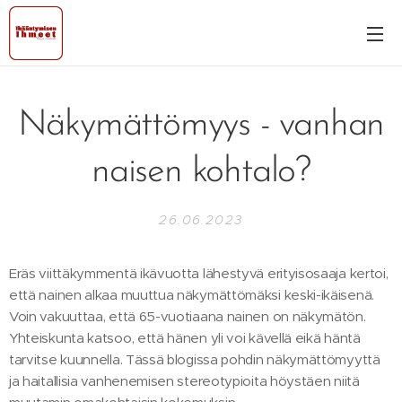
Näkymättömyys - vanhan
naisen kohtalo?
26.06.2023
Eräs viittäkymmentä ikävuotta lähestyvä erityisosaaja kertoi,
että nainen alkaa muuttua näkymättömäksi keski-ikäisenä.
Voin vakuuttaa, että 65-vuotiaana nainen on näkymätön.
Yhteiskunta katsoo, että hänen yli voi kävellä eikä häntä
tarvitse kuunnella. Tässä blogissa pohdin näkymättömyyttä
ja haitallisia vanhenemisen stereotypioita höystäen niitä