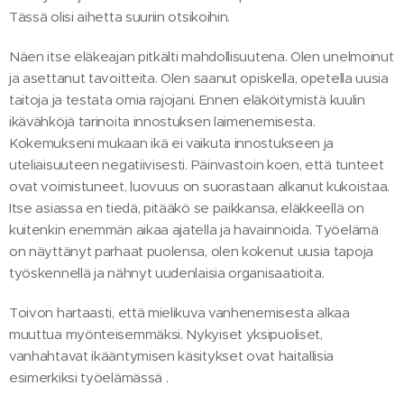
Tässä olisi aihetta suuriin otsikoihin.
Näen itse eläkeajan pitkälti mahdollisuutena. Olen unelmoinut
ja asettanut tavoitteita. Olen saanut opiskella, opetella uusia
taitoja ja testata omia rajojani. Ennen eläköitymistä kuulin
ikävähköjä tarinoita innostuksen laimenemisesta.
Kokemukseni mukaan ikä ei vaikuta innostukseen ja
uteliaisuuteen negatiivisesti. Päinvastoin koen, että tunteet
ovat voimistuneet, luovuus on suorastaan alkanut kukoistaa.
Itse asiassa en tiedä, pitääkö se paikkansa, eläkkeellä on
kuitenkin enemmän aikaa ajatella ja havainnoida. Työelämä
on näyttänyt parhaat puolensa, olen kokenut uusia tapoja
työskennellä ja nähnyt uudenlaisia organisaatioita.
Toivon hartaasti, että mielikuva vanhenemisesta alkaa
muuttua myönteisemmäksi. Nykyiset yksipuoliset,
vanhahtavat ikääntymisen käsitykset ovat haitallisia
esimerkiksi työelämässä .