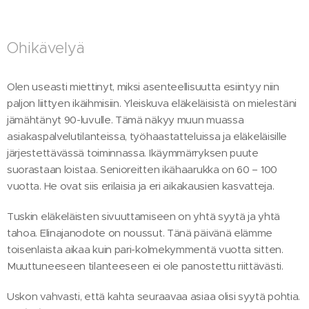
Ohikävelyä
Olen useasti miettinyt, miksi asenteellisuutta esiintyy niin
paljon liittyen ikäihmisiin. Yleiskuva eläkeläisistä on mielestäni
jämähtänyt 90-luvulle. Tämä näkyy muun muassa
asiakaspalvelutilanteissa, työhaastatteluissa ja eläkeläisille
järjestettävässä toiminnassa. Ikäymmärryksen puute
suorastaan loistaa. Senioreitten ikähaarukka on 60 – 100
vuotta. He ovat siis erilaisia ja eri aikakausien kasvatteja.
Tuskin eläkeläisten sivuuttamiseen on yhtä syytä ja yhtä
tahoa. Elinajanodote on noussut. Tänä päivänä elämme
toisenlaista aikaa kuin pari-kolmekymmentä vuotta sitten.
Muuttuneeseen tilanteeseen ei ole panostettu riittävästi.
Uskon vahvasti, että kahta seuraavaa asiaa olisi syytä pohtia.