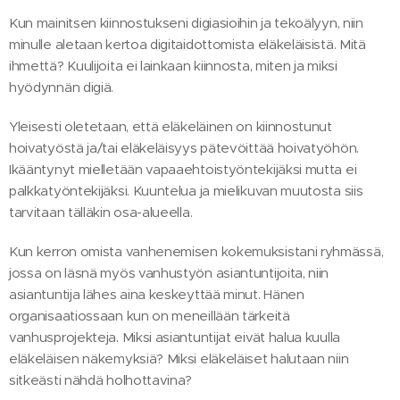
Kun mainitsen kiinnostukseni digiasioihin ja tekoälyyn, niin
minulle aletaan kertoa digitaidottomista eläkeläisistä. Mitä
ihmettä? Kuulijoita ei lainkaan kiinnosta, miten ja miksi
hyödynnän digiä.
Yleisesti oletetaan, että eläkeläinen on kiinnostunut
hoivatyöstä ja/tai eläkeläisyys pätevöittää hoivatyöhön.
Ikääntynyt mielletään vapaaehtoistyöntekijäksi mutta ei
palkkatyöntekijäksi. Kuuntelua ja mielikuvan muutosta siis
tarvitaan tälläkin osa-alueella.
Kun kerron omista vanhenemisen kokemuksistani ryhmässä,
jossa on läsnä myös vanhustyön asiantuntijoita, niin
asiantuntija lähes aina keskeyttää minut. Hänen
organisaatiossaan kun on meneillään tärkeitä
vanhusprojekteja. Miksi asiantuntijat eivät halua kuulla
eläkeläisen näkemyksiä? Miksi eläkeläiset halutaan niin
sitkeästi nähdä holhottavina?