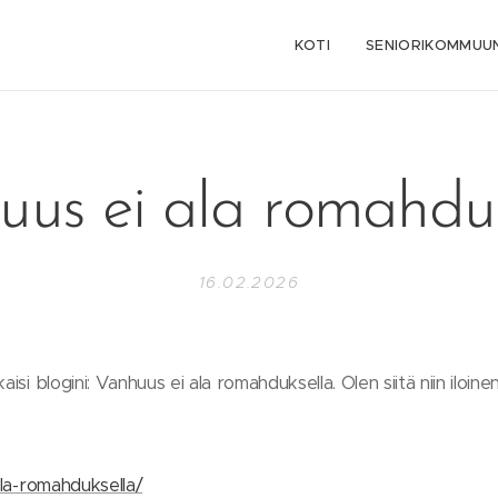
KOTI
SENIORIKOMMUUN
uus ei ala romahduk
16.02.2026
aisi blogini: Vanhuus ei ala romahduksella. Olen siitä niin iloine
-ala-romahduksella/