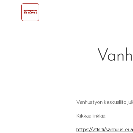
Vanh
Vanhustyön keskusliito julk
Klikkaa linkkiä:
https://vtkl.fi/vanhuus-ei