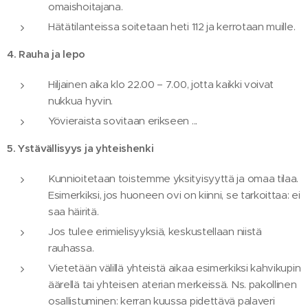
omaishoitajana.
Hätätilanteissa soitetaan heti 112 ja kerrotaan muille.
4. Rauha ja lepo
Hiljainen aika klo 22.00 – 7.00, jotta kaikki voivat
nukkua hyvin.
Yövieraista sovitaan erikseen ...
5. Ystävällisyys ja yhteishenki
Kunnioitetaan toistemme yksityisyyttä ja omaa tilaa.
Esimerkiksi, jos huoneen ovi on kiinni, se tarkoittaa: ei
saa häiritä.
Jos tulee erimielisyyksiä, keskustellaan niistä
rauhassa.
Vietetään välillä yhteistä aikaa esimerkiksi kahvikupin
äärellä tai yhteisen aterian merkeissä. Ns. pakollinen
osallistuminen: kerran kuussa pidettävä palaveri