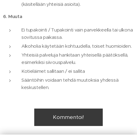
(käsitellään yhteisiä asioita).
6. Muuta
Ei tupakointi / Tupakointi vain parvekkeella tai ulkona
sovitussa paikassa.
Alkoholia käytetään kohtuudella, toiset huomioiden.
Yhteisiä palveluja hankitaan yhteisellä päätöksellä,
esimerkiksi siivouspalvelu.
Kotieläimet sallitaan / ei sallita
Sääntöihin voidaan tehdä muutoksia yhdessä
keskustellen.
Kommentoi!