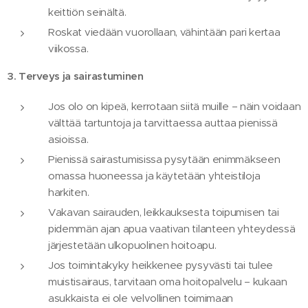
keittiön seinältä.
Roskat viedään vuorollaan, vähintään pari kertaa
viikossa.
3. Terveys ja sairastuminen
Jos olo on kipeä, kerrotaan siitä muille – näin voidaan
välttää tartuntoja ja tarvittaessa auttaa pienissä
asioissa.
Pienissä sairastumisissa pysytään enimmäkseen
omassa huoneessa ja käytetään yhteistiloja
harkiten.
Vakavan sairauden, leikkauksesta toipumisen tai
pidemmän ajan apua vaativan tilanteen yhteydessä
järjestetään ulkopuolinen hoitoapu.
Jos toimintakyky heikkenee pysyvästi tai tulee
muistisairaus, tarvitaan oma hoitopalvelu – kukaan
asukkaista ei ole velvollinen toimimaan