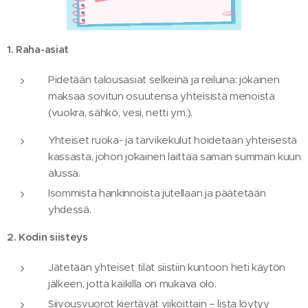
1. Raha-asiat
Pidetään talousasiat selkeinä ja reiluina: jokainen
maksaa sovitun osuutensa yhteisistä menoista
(vuokra, sähkö, vesi, netti ym.).
Yhteiset ruoka- ja tarvikekulut hoidetaan yhteisestä
kassasta, johon jokainen laittaa saman summan kuun
alussa.
Isommista hankinnoista jutellaan ja päätetään
yhdessä.
2. Kodin siisteys
Jätetään yhteiset tilat siistiin kuntoon heti käytön
jälkeen, jotta kaikilla on mukava olo.
Siivousvuorot kiertävät viikoittain – lista löytyy