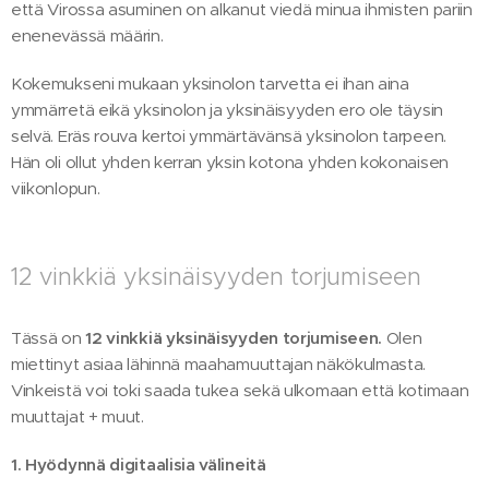
että Virossa asuminen on alkanut viedä minua ihmisten pariin
enenevässä määrin.
Kokemukseni mukaan yksinolon tarvetta ei ihan aina
ymmärretä eikä yksinolon ja yksinäisyyden ero ole täysin
selvä. Eräs rouva kertoi ymmärtävänsä yksinolon tarpeen.
Hän oli ollut yhden kerran yksin kotona yhden kokonaisen
viikonlopun.
12 vinkkiä yksinäisyyden torjumiseen
Tässä on
12 vinkkiä yksinäisyyden torjumiseen.
Olen
miettinyt asiaa lähinnä maahamuuttajan näkökulmasta.
Vinkeistä voi toki saada tukea sekä ulkomaan että kotimaan
muuttajat + muut.
1. Hyödynnä digitaalisia välineitä