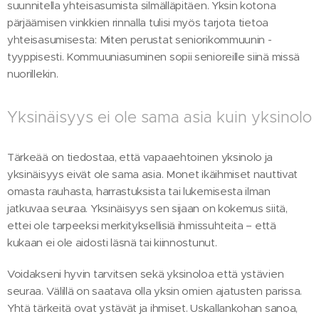
suunnitella yhteisasumista silmälläpitäen. Yksin kotona
pärjäämisen vinkkien rinnalla tulisi myös tarjota tietoa
yhteisasumisesta: Miten perustat seniorikommuunin -
tyyppisesti. Kommuuniasuminen sopii senioreille siinä missä
nuorillekin.
Yksinäisyys ei ole sama asia kuin yksinolo
Tärkeää on tiedostaa, että vapaaehtoinen yksinolo ja
yksinäisyys eivät ole sama asia. Monet ikäihmiset nauttivat
omasta rauhasta, harrastuksista tai lukemisesta ilman
jatkuvaa seuraa. Yksinäisyys sen sijaan on kokemus siitä,
ettei ole tarpeeksi merkityksellisiä ihmissuhteita – että
kukaan ei ole aidosti läsnä tai kiinnostunut.
Voidakseni hyvin tarvitsen sekä yksinoloa että ystävien
seuraa. Välillä on saatava olla yksin omien ajatusten parissa.
Yhtä tärkeitä ovat ystävät ja ihmiset. Uskallankohan sanoa,