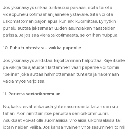
Jos yksinäisyys uhkaa tunkeutua päivääsi, soita tai ota
videopuhelu kotimaahan jäänelle ystävälle. Siitä voi olla
uskomattoman paljon apua, kun arki kuormittaa. Lyhytkin
puhelu auttaa jaksamaan uuden asuinpaikan haasteiden
parissa. Ja jos saa vieraita kotimaasta, se on ihan huippua.
10. Puhu tunteistasi – vaikka paperille
Jos yksinäisyys ahdistaa, kirjoittaminen helpottaa. Kirje itselle,
päiväkirja tai ajatusten laittaminen vaan paperille voi toimia
"peilinä", joka auttaa hahmottamaan tunteita ja näkemään
valoa myös varjoissa.
11. Perusta seniorikommuuni
No, kaikki eivät ehkä pidä yhteisasumisesta, laitan sen silti
tähän. Aion nimittäin itse perustaa seniorikommuunin.
Asukkaat voivat olla suomalaisia, virolaisia, ulkomaalaisia tai
jotain näiden väliltä. Jos kansainvälinen yhteisasuminen toimii