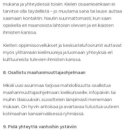
mukana ja yhteydessä toisiin. Kielen osaamisenkaan ei
tarvitse olla täydellistä – jo muutama sana tai lause auttaa
saamaan kontaktin. Nautin suunnattomasti, kun saan
opiskella eri maanosista lähtöisin olevien ja eri ikäisten
ihmisten kanssa.
Kielten oppimissovellukset ja keskustelufoorumit auttavat
myös ylittämään kielimuureja ja luomaan yhteyksiä eri
kulttuureista tulevien ihmisten kanssa.
8. Osallistu maahanmuuttajaohjelmaan
Mikäli uusi asuinmaa tarjoaa mahdollisuutta osallistua
maahanmuuttajaohjelmaan: kielikursseille, infopäiviin tai
muihin tilaisuuksiin, suosittelen lämpimästi menemään
mukaan. On hyvin antoisaa ja avartavaa tutustua uuteen
kotimaahan kansainvälisessä ryhmässä.
9. Pidä yhteyttä vanhoihin ystäviin