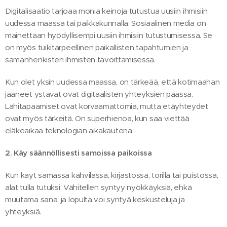
Digitalisaatio tarjoaa monia keinoja tutustua uusiin ihmisiin
uudessa maassa tai paikkakunnalla. Sosiaalinen media on
mainettaan hyödyllisempi uusiin ihmisiin tutustumisessa. Se
on myös tuikitarpeellinen paikallisten tapahtumien ja
samanhenkisten ihmisten tavoittamisessa.
Kun olet yksin uudessa maassa, on tärkeää, että kotimaahan
jääneet ystävät ovat digitaalisten yhteyksien päässä.
Lähitapaamiset ovat korvaamattomia, mutta etäyhteydet
ovat myös tärkeitä. On superhienoa, kun saa viettää
eläkeaikaa teknologian aikakautena.
2. Käy säännöllisesti samoissa paikoissa
Kun käyt samassa kahvilassa, kirjastossa, torilla tai puistossa,
alat tulla tutuksi. Vähitellen syntyy nyökkäyksiä, ehkä
muutama sana, ja lopulta voi syntyä keskusteluja ja
yhteyksiä.