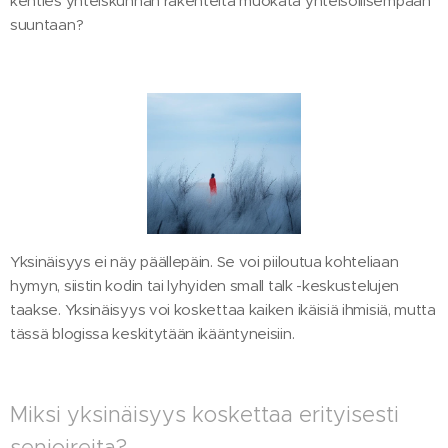
kenties yhteiskunnan rakenteita muokata yhteisöllisempään
suuntaan?
Yksinäisyys ei näy päällepäin. Se voi piiloutua kohteliaan
hymyn, siistin kodin tai lyhyiden small talk -keskustelujen
taakse. Yksinäisyys voi koskettaa kaiken ikäisiä ihmisiä, mutta
tässä blogissa keskitytään ikääntyneisiin.
Miksi yksinäisyys koskettaa erityisesti
senioireita?