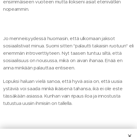
ensimmäiseen vuoteen mutta ilokseni asiat etenivätkin
nopeammin.
Jo menneisyydessä huomasin, että ulkomaan jaksot
sosiaalistivat minua. Suomi sitten "palautti takaisin ruotuun" eli
enemmän introverttiyteen. Nyt taasen tuntuu siltä, että
sosiaalisuus on nousussa, mikä on aivan ihanaa. Enää en
anna minkään palauttaa entiseen.
Lopuksi haluan vielä sanoa, että hyvä asia on, että uusia
ystäviä voi saada minkä ikäisenä tahansa, ikä ei ole este
tässäkään asiassa. Kunhan vain ripaus iloa ja innostusta
tutustua uusiin ihmisiin on tallella.
Share