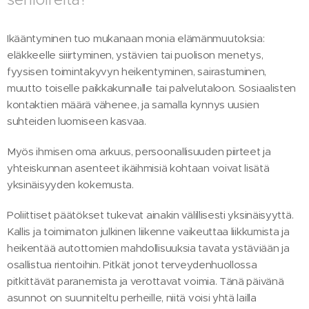
Ikääntyminen tuo mukanaan monia elämänmuutoksia:
eläkkeelle siiirtyminen, ystävien tai puolison menetys,
fyysisen toimintakyvyn heikentyminen, sairastuminen,
muutto toiselle paikkakunnalle tai palvelutaloon. Sosiaalisten
kontaktien määrä vähenee, ja samalla kynnys uusien
suhteiden luomiseen kasvaa.
Myös ihmisen oma arkuus, persoonallisuuden piirteet ja
yhteiskunnan asenteet ikäihmisiä kohtaan voivat lisätä
yksinäisyyden kokemusta.
Poliittiset päätökset tukevat ainakin välillisesti yksinäisyyttä.
Kallis ja toimimaton julkinen liikenne vaikeuttaa liikkumista ja
heikentää autottomien mahdollisuuksia tavata ystäviään ja
osallistua rientoihin. Pitkät jonot terveydenhuollossa
pitkittävät paranemista ja verottavat voimia. Tänä päivänä
asunnot on suunniteltu perheille, niitä voisi yhtä lailla