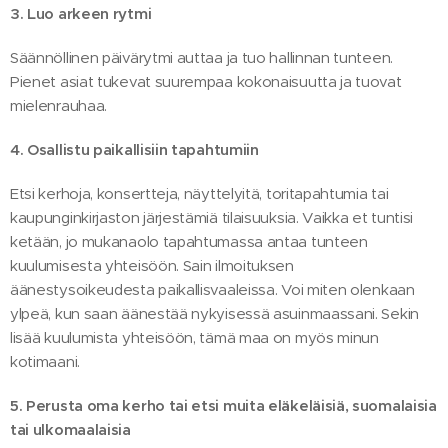
3. Luo arkeen rytmi
Säännöllinen päivärytmi auttaa ja tuo hallinnan tunteen.
Pienet asiat tukevat suurempaa kokonaisuutta ja tuovat
mielenrauhaa.
4. Osallistu paikallisiin tapahtumiin
Etsi kerhoja, konsertteja, näyttelyitä, toritapahtumia tai
kaupunginkirjaston järjestämiä tilaisuuksia. Vaikka et tuntisi
ketään, jo mukanaolo tapahtumassa antaa tunteen
kuulumisesta yhteisöön. Sain ilmoituksen
äänestysoikeudesta paikallisvaaleissa. Voi miten olenkaan
ylpeä, kun saan äänestää nykyisessä asuinmaassani. Sekin
lisää kuulumista yhteisöön, tämä maa on myös minun
kotimaani.
5. Perusta oma kerho tai etsi muita eläkeläisiä, suomalaisia
tai ulkomaalaisia