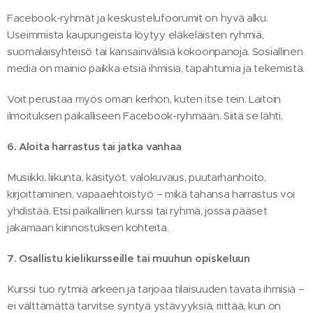
Facebook-ryhmät ja keskustelufoorumit on hyvä alku.
Useimmista kaupungeista löytyy eläkeläisten ryhmiä,
suomalaisyhteisö tai kansainvälisiä kokoonpanoja. Sosiallinen
media on mainio paikka etsiä ihmisiä, tapahtumia ja tekemistä.
Voit perustaa myös oman kerhon, kuten itse tein. Laitoin
ilmoituksen paikalliseen Facebook-ryhmään. Siitä se lähti.
6. Aloita harrastus tai jatka vanhaa
Musiikki, liikunta, käsityöt, valokuvaus, puutarhanhoito,
kirjoittaminen, vapaaehtoistyö – mikä tahansa harrastus voi
yhdistää. Etsi paikallinen kurssi tai ryhmä, jossa pääset
jakamaan kiinnostuksen kohteita.
7. Osallistu kielikursseille tai muuhun opiskeluun
Kurssi tuo rytmiä arkeen ja tarjoaa tilaisuuden tavata ihmisiä –
ei välttämättä tarvitse syntyä ystävyyksiä, riittää, kun on