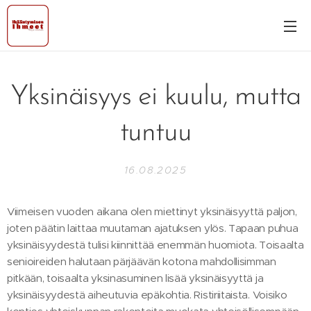
Yksinäisyys ei kuulu, mutta
tuntuu
16.08.2025
Viimeisen vuoden aikana olen miettinyt yksinäisyyttä paljon,
joten päätin laittaa muutaman ajatuksen ylös. Tapaan puhua
yksinäisyydestä tulisi kiinnittää enemmän huomiota. Toisaalta
senioireiden halutaan pärjäävän kotona mahdollisimman
pitkään, toisaalta yksinasuminen lisää yksinäisyyttä ja
yksinäisyydestä aiheutuvia epäkohtia. Ristiriitaista. Voisiko