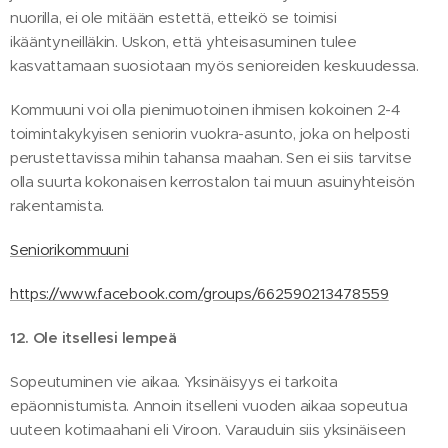
nuorilla, ei ole mitään estettä, etteikö se toimisi
ikääntyneilläkin. Uskon, että yhteisasuminen tulee
kasvattamaan suosiotaan myös senioreiden keskuudessa.
Kommuuni voi olla pienimuotoinen ihmisen kokoinen 2-4
toimintakykyisen seniorin vuokra-asunto, joka on helposti
perustettavissa mihin tahansa maahan. Sen ei siis tarvitse
olla suurta kokonaisen kerrostalon tai muun asuinyhteisön
rakentamista.
Seniorikommuuni
https://www.facebook.com/groups/662590213478559
12. Ole itsellesi lempeä
Sopeutuminen vie aikaa. Yksinäisyys ei tarkoita
epäonnistumista. Annoin itselleni vuoden aikaa sopeutua
uuteen kotimaahani eli Viroon. Varauduin siis yksinäiseen